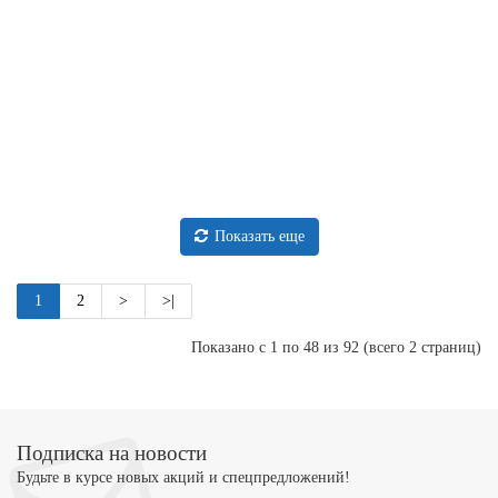
390 Р
В наличии
-
+
Манометр
пропановый
В
корзину
0,6
МПа
Купить в 1 клик
Показать еще
1
2
>
>|
Показано с 1 по 48 из 92 (всего 2 страниц)
Подписка на новости
Будьте в курсе новых акций и спецпредложений!