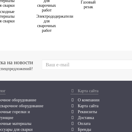
Газовый
резак
сходные
териалы
Электрододержатели
я сварки
для
сварочных
работ
ка на новости
 спецпредложений!
лог
Карта сайта
очное оборудование
О компании
сварочное оборудование
Карта сайта
очные горелки и
Реквизиты
тующие
Доставка
очные материалы
Оплата
ссуары для сварки
Бренды