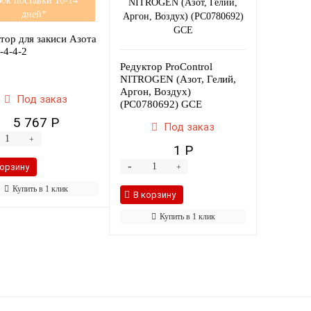
ок поставки 10-14
дней*
тор для закиси Азота
4-4-2
Редуктор ProControl
NITROGEN (Aзот, Гелий,
Aргон, Воздух)
Под заказ
(PC0780692) GCE
5 767 Р
Под заказ
+
1 Р
-
корзину
+
Купить в 1 клик
В корзину
Купить в 1 клик