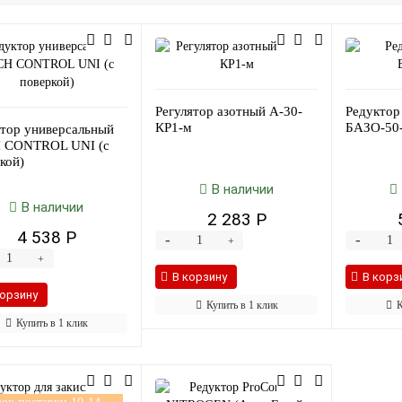
Регулятор азотный А-30-
Редуктор
КР1-м
БАЗО-50
тор универсальный
 CONTROL UNI (с
кой)
В наличии
В наличии
2 283 Р
4 538 Р
-
-
+
+
В корзину
В корз
корзину
Купить в 1 клик
К
Купить в 1 клик