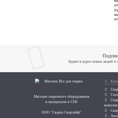
Ра
ма
дл
Подпис
Будьте в курсе новых акций и
Ката
Свар
Газо
Магазин сварочного оборудования
Свар
и материалов в СПб
комплек
Свар
ООО "Сварка Сварлайф"
Аксе