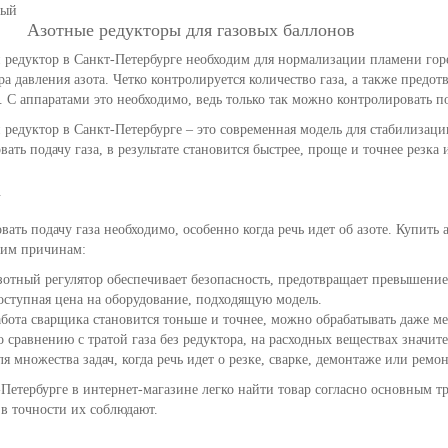
Азотные редукторы для газовых баллонов
редуктор в Санкт-Петербурге необходим для нормализации пламени горе
ра давления азота. Четко контролируется количество газа, а также пре
 С аппаратами это необходимо, ведь только так можно контролировать по
редуктор в Санкт-Петербурге – это современная модель для стабилизаци
вать подачу газа, в результате становится быстрее, проще и точнее резка и
а
вать подачу газа необходимо, особенно когда речь идет об азоте. Купить 
ким причинам:
отный регулятор обеспечивает безопасность, предотвращает превышение
ступная цена на оборудование, подходящую модель.
бота сварщика становится тоньше и точнее, можно обрабатывать даже м
 сравнению с тратой газа без редуктора, на расходных веществах значит
я множества задач, когда речь идет о резке, сварке, демонтаже или ремон
Петербурге в интернет-магазине легко найти товар согласно основным 
в точности их соблюдают.