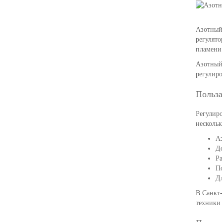
Азотный 
регулято
пламени.
Азотный 
регулиро
Польз
Регулиро
несколь
Аз
До
Ра
По
Дл
В Санкт-
техники 