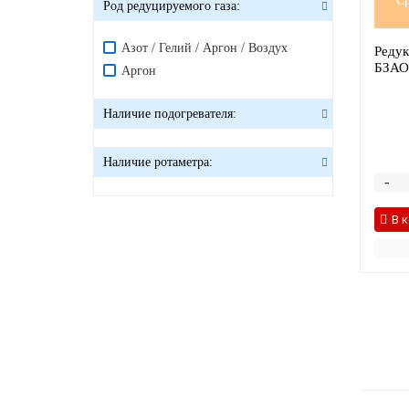
Ср
Род редуцируемого газа:
Aзот / Гелий / Aргон / Воздух
Редук
БЗАО-
Аргон
Наличие подогревателя:
Наличие ротаметра:
-
В 