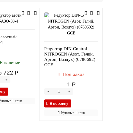
 азотный
-4
Редуктор DIN-Control
NITROGEN (Aзот, Гелий,
Aргон, Воздух) (0780692)
В наличии
GCE
5 722 Р
Под заказ
+
1 Р
-
ину
+
упить в 1 клик
В корзину
Купить в 1 клик