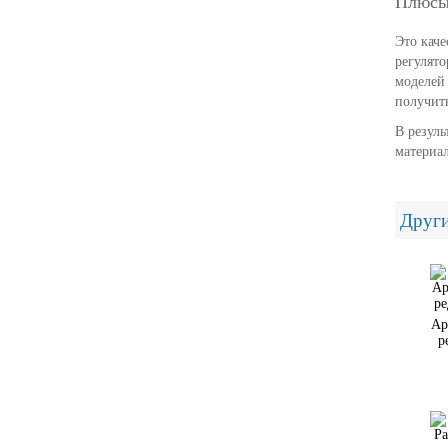
Плюсы
Это каче
регулято
моделей
получить
В резуль
материал
Други
Ар
р