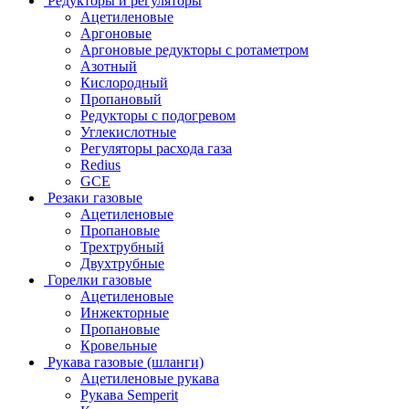
Редукторы и регуляторы
Ацетиленовые
Аргоновые
Аргоновые редукторы с ротаметром
Азотный
Кислородный
Пропановый
Редукторы с подогревом
Углекислотные
Регуляторы расхода газа
Redius
GCE
Резаки газовые
Ацетиленовые
Пропановые
Трехтрубный
Двухтрубные
Горелки газовые
Ацетиленовые
Инжекторные
Пропановые
Кровельные
Рукава газовые (шланги)
Ацетиленовые рукава
Рукава Semperit