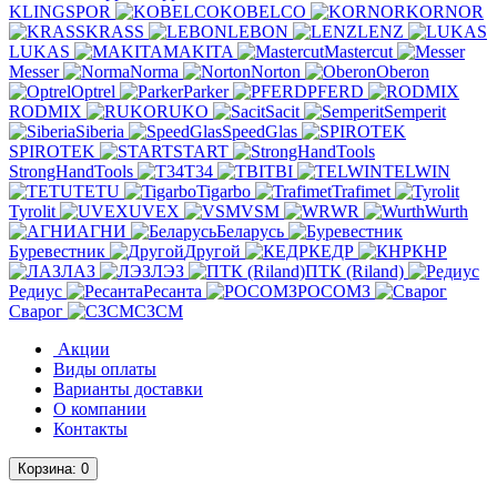
KLINGSPOR
KOBELCO
KORNOR
KRASS
LEBON
LENZ
LUKAS
MAKITA
Mastercut
Messer
Norma
Norton
Oberon
Optrel
Parker
PFERD
RODMIX
RUKO
Sacit
Semperit
Siberia
SpeedGlas
SPIROTEK
START
StrongHandTools
T34
TBI
TELWIN
TETU
Tigarbo
Trafimet
Tyrolit
UVEX
VSM
WR
Wurth
АГНИ
Беларусь
Буревестник
Другой
КЕДР
КНР
ЛАЗ
ЛЭЗ
ПТК (Riland)
Редиус
Ресанта
РОСОМЗ
Сварог
СЗСМ
Акции
Виды оплаты
Варианты доставки
О компании
Контакты
Корзина
: 0