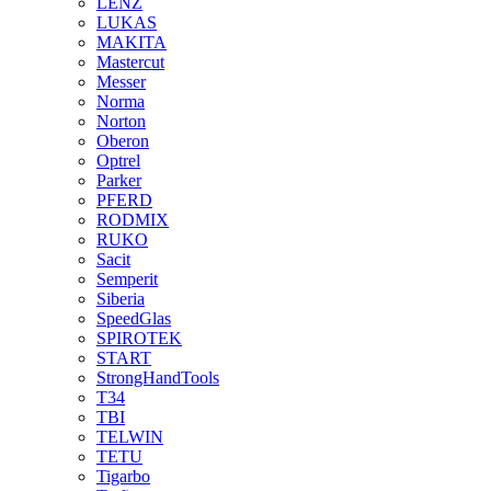
LENZ
LUKAS
MAKITA
Mastercut
Messer
Norma
Norton
Oberon
Optrel
Parker
PFERD
RODMIX
RUKO
Sacit
Semperit
Siberia
SpeedGlas
SPIROTEK
START
StrongHandTools
T34
TBI
TELWIN
TETU
Tigarbo