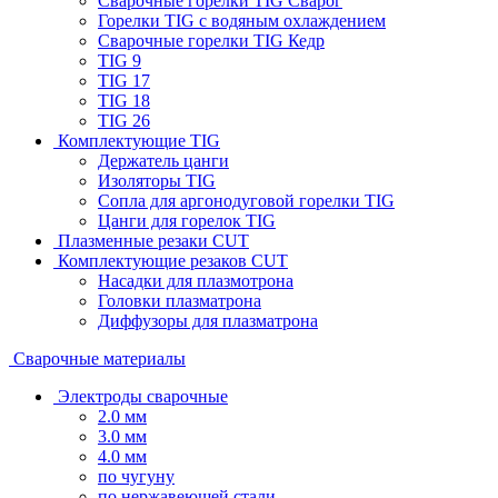
Сварочные горелки TIG Сварог
Горелки TIG с водяным охлаждением
Сварочные горелки TIG Кедр
TIG 9
TIG 17
TIG 18
TIG 26
Комплектующие TIG
Держатель цанги
Изоляторы TIG
Сопла для аргонодуговой горелки TIG
Цанги для горелок TIG
Плазменные резаки CUT
Комплектующие резаков CUT
Насадки для плазмотрона
Головки плазматрона
Диффузоры для плазматрона
Сварочные материалы
Электроды сварочные
2.0 мм
3.0 мм
4.0 мм
по чугуну
по нержавеющей стали