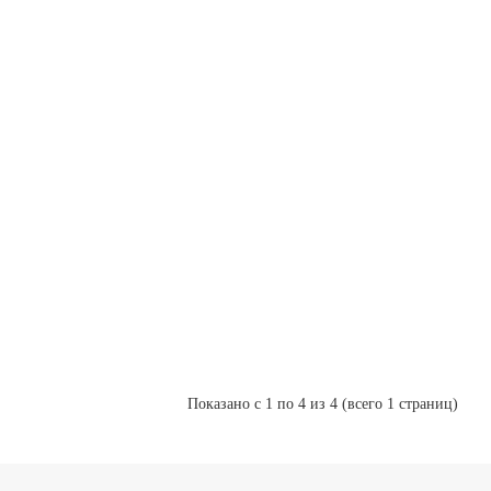
Горелка
1 750 Р
-
газовая
В корзину
+
A710/111
Купить в 1 клик
Горелка
1 820 Р
-
газовая
В корзину
+
A710/114
Купить в 1 клик
Набор
2 450 Р
-
газовый
В корзину
+
A710/113
Купить в 1 клик
Показано с 1 по 4 из 4 (всего 1 страниц)