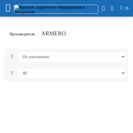
: 0
ARMERO
Производитель
Баллон
газовый
640 Р
-
ARMERO
В корзину
+
A730/336
Купить в 1 клик