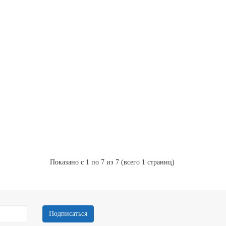
Купить в 1 клик
890 Р
В наличии
-
+
В
обальт. шлифов. Splint point 10,0
корзину
Купить в 1 клик
1 490 Р
В наличии
-
+
В
обальт. шлифов. Splint point 12,0
корзину
Купить в 1 клик
Показано с 1 по 7 из 7 (всего 1 страниц)
Подписаться