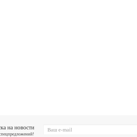
х125 х81 KEIL 307000900
Сверло по металлу HSS-E DIN338, к
х133 х87 KEIL 307001000
Сверло по металлу HSS-E DIN338, к
х151 х101 KEIL 307001200
ка на новости
 спецпредложений!