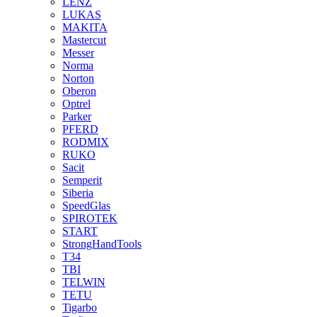
LENZ
LUKAS
MAKITA
Mastercut
Messer
Norma
Norton
Oberon
Optrel
Parker
PFERD
RODMIX
RUKO
Sacit
Semperit
Siberia
SpeedGlas
SPIROTEK
START
StrongHandTools
T34
TBI
TELWIN
TETU
Tigarbo