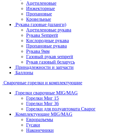
Ацетиленовые
Инжекторные
Пропановые
Кровельные
Рукава газовые (шланги)
Ацетиленовые рукава
Рукава Semperit
Кислородные рукава
Пропановые рукава
Рукава 9мм
Газовый рукав semperit
Рукав газовый беларусь
Принадлежности и запчасти
Баллоны
Сварочные горелки и комплектующие
Горелки сварочные MIG/MAG
Горелки Миг 15
Горелки Миг 36
Горелки для полуавтомата Сварог
Комплектующие MIG/MAG
Евроразъемы
Гусаки
Наконечники