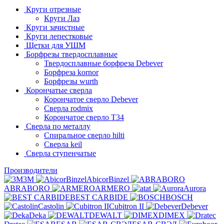
Круги отрезные
Круги Лаз
Круги зачистные
Круги лепестковые
Щетки для УШМ
Борфрезы твердосплавные
Твердосплавные борфреза Debever
Борфреза kornor
Борфрезы wurth
Корончатые сверла
Корончатое сверло Debever
Сверла rodmix
Корончатое сверло T34
Сверла по металлу
Спиральное сверло hilti
Сверла keil
Сверла ступенчатые
Производители
3M
AbicorBinzel
ABRABORO
ARMERO
at
Aurora
BEST CARBIDE
BOSCH
Castolin
Cubitron II
Debever
Deka
DEWALT
DIMEX