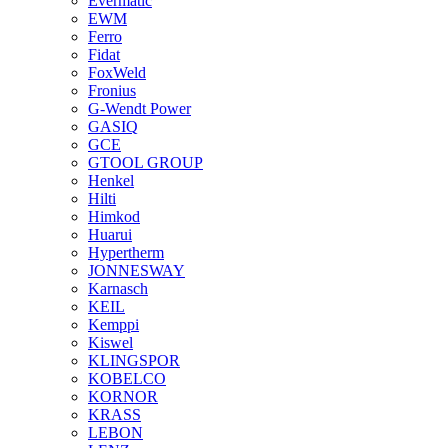
Evermatic
EWM
Ferro
Fidat
FoxWeld
Fronius
G-Wendt Power
GASIQ
GCE
GTOOL GROUP
Henkel
Hilti
Himkod
Huarui
Hypertherm
JONNESWAY
Karnasch
KEIL
Kemppi
Kiswel
KLINGSPOR
KOBELCO
KORNOR
KRASS
LEBON