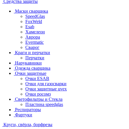
Средства защиты
Маски сварщика
SpeedGlas
FoxWeld
Esab
Хамелеон
Аврора
Evermatic
Сварог
Краги и перчатки
Перчатки
Нарукавники
Одежда сварщика
Очки защитные
Очки ESAB
Очки для газосварки
Очки защитные uvex
Очки росомз
Светофильтры и Стекла
Пластина speedglas
Респираторы
Фартуки
Круги, свёрла, борфрезы