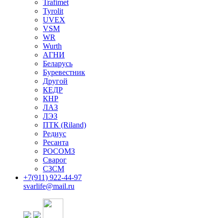
Trafimet
Tyrolit
UVEX
VSM
WR
Wurth
АГНИ
Беларусь
Буревестник
Другой
КЕДР
КНР
ЛАЗ
ЛЭЗ
ПТК (Riland)
Редиус
Ресанта
РОСОМЗ
Сварог
СЗСМ
+7(911)
922-44-97
svarlife@mail.ru