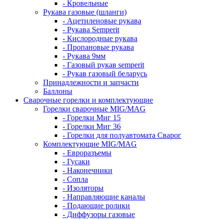
- Кровельные
Рукава газовые (шланги)
- Ацетиленовые рукава
- Рукава Semperit
- Кислородные рукава
- Пропановые рукава
- Рукава 9мм
- Газовый рукав semperit
- Рукав газовый беларусь
Принадлежности и запчасти
Баллоны
Сварочные горелки и комплектующие
Горелки сварочные MIG/MAG
- Горелки Миг 15
- Горелки Миг 36
- Горелки для полуавтомата Сварог
Комплектующие MIG/MAG
- Евроразъемы
- Гусаки
- Наконечники
- Сопла
- Изоляторы
- Направляющие каналы
- Подающие ролики
- Диффузоры газовые