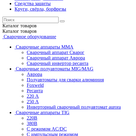
Средства защиты
Круги, свёрла, борфрезы
Каталог
товаров
Каталог
товаров
Сварочное оборудование
Сварочные аппараты MMA
Сварочный аппарат Сварог
Сварочный аппарат Аврора
Сварочный инвертор ресанта
Сварочные полуавтоматы MIG/MAG
Аврора
Полуавтоматы для сварки алюминия
Foxweld
Ресанта
220 А
250 А
Инверторный сварочный полуавтомат aurora
Сварочные аппараты TIG
220В
380В
С режимом AC/DC
С импульсным режимом