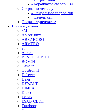
- Корончатое сверло T34
Сверла по металлу
- Спиральное сверло hilti
- Сверла keil
Сверла ступенчатые
Производители
3M
AbicorBinzel
ABRABORO
ARMERO
at
Aurora
BEST CARBIDE
BOSCH
Castolin
Cubitron II
Debever
Deka
DEWALT
DIMEX
Dratec
ESAB
ESAB-СВЭЛ
Euroboor