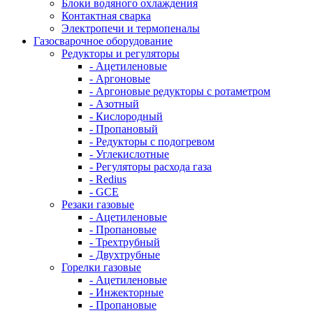
Блоки водяного охлаждения
Контактная сварка
Электропечи и термопеналы
Газосварочное оборудование
Редукторы и регуляторы
- Ацетиленовые
- Аргоновые
- Аргоновые редукторы с ротаметром
- Азотный
- Кислородный
- Пропановый
- Редукторы с подогревом
- Углекислотные
- Регуляторы расхода газа
- Redius
- GCE
Резаки газовые
- Ацетиленовые
- Пропановые
- Трехтрубный
- Двухтрубные
Горелки газовые
- Ацетиленовые
- Инжекторные
- Пропановые