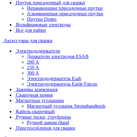
Пруток присадочный для сварки
Нержавеющие присадочные прутки
Алюминиевые присадочные прутки
Прутки Dratec
Вольфрамовые электроды
Все для пайки
Аксессуары для сварки
Электрододержатели
Держатели электродов ESAB
200 А
250 А
300 А
Электрододержатель Esab
Электрододержатель Eagle Falcon
Зажимы заземления
Сварочная химия
Магнитные угольники
Магнитный угольник Stronghandtools
Кабель сварочный
Ручные тиски, струбцины
Ручной зажим riland
Приспособления для сварки