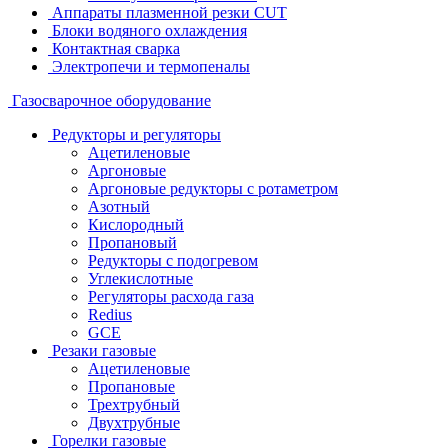
Аппараты плазменной резки CUT
Блоки водяного охлаждения
Контактная сварка
Электропечи и термопеналы
Газосварочное оборудование
Редукторы и регуляторы
Ацетиленовые
Аргоновые
Аргоновые редукторы с ротаметром
Азотный
Кислородный
Пропановый
Редукторы с подогревом
Углекислотные
Регуляторы расхода газа
Redius
GCE
Резаки газовые
Ацетиленовые
Пропановые
Трехтрубный
Двухтрубные
Горелки газовые