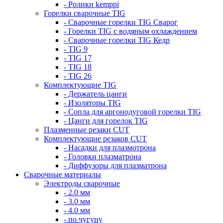
- Ролики kemppi
Горелки сварочные TIG
- Сварочные горелки TIG Сварог
- Горелки TIG с водяным охлаждением
- Сварочные горелки TIG Кедр
- TIG 9
- TIG 17
- TIG 18
- TIG 26
Комплектующие TIG
- Держатель цанги
- Изоляторы TIG
- Сопла для аргонодуговой горелки TIG
- Цанги для горелок TIG
Плазменные резаки CUT
Комплектующие резаков CUT
- Насадки для плазмотрона
- Головки плазматрона
- Диффузоры для плазматрона
Сварочные материалы
Электроды сварочные
- 2.0 мм
- 3.0 мм
- 4.0 мм
- по чугуну