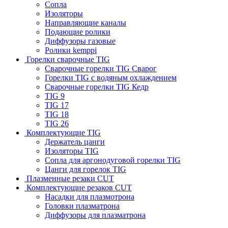
Сопла
Изоляторы
Направляющие каналы
Подающие ролики
Диффузоры газовые
Ролики kemppi
Горелки сварочные TIG
Сварочные горелки TIG Сварог
Горелки TIG с водяным охлаждением
Сварочные горелки TIG Кедр
TIG 9
TIG 17
TIG 18
TIG 26
Комплектующие TIG
Держатель цанги
Изоляторы TIG
Сопла для аргонодуговой горелки TIG
Цанги для горелок TIG
Плазменные резаки CUT
Комплектующие резаков CUT
Насадки для плазмотрона
Головки плазматрона
Диффузоры для плазматрона