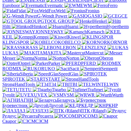
Dratec
ESAB
ESAB-СВЭЛ
Euroboor
Evermatic
EWM
Ferro
Fidat
FoxWeld
Fronius
G-Wendt Power
GASIQ
GCE
GTOOL GROUP
Henkel
Hilti
Himkod
Huarui
Hypertherm
JONNESWAY
Karnasch
KEIL
Kemppi
Kiswel
KLINGSPOR
KOBELCO
KORNOR
KRASS
LEBON
LENZ
LUKAS
MAKITA
Mastercut
Messer
Norma
Norton
Oberon
Optrel
Parker
PFERD
RODMIX
RUKO
Sacit
Semperit
Siberia
SpeedGlas
SPIROTEK
START
StrongHandTools
T34
TBI
TELWIN
TETU
Tigarbo
Trafimet
Tyrolit
UVEX
VSM
WR
Wurth
АГНИ
Беларусь
Буревестник
Другой
КЕДР
КНР
ЛАЗ
ЛЭЗ
ПТК (Riland)
Редиус
Ресанта
РОСОМЗ
Сварог
СЗСМ