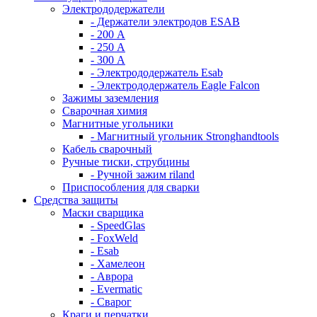
Электрододержатели
- Держатели электродов ESAB
- 200 А
- 250 А
- 300 А
- Электрододержатель Esab
- Электрододержатель Eagle Falcon
Зажимы заземления
Сварочная химия
Магнитные угольники
- Магнитный угольник Stronghandtools
Кабель сварочный
Ручные тиски, струбцины
- Ручной зажим riland
Приспособления для сварки
Средства защиты
Маски сварщика
- SpeedGlas
- FoxWeld
- Esab
- Хамелеон
- Аврора
- Evermatic
- Сварог
Краги и перчатки