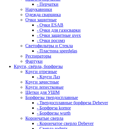
- Перчатки
Нарукавники
Одежда сварщика
Очки защитные
- Очки ESAB
- Очки для газосварки
- Очки защитные uvex
- Очки росомз
Светофильтры и Стекла
- Пластина speedglas
Респираторы
Фартуки
Круги, свёрла, борфрезы
Круги отрезные
- Круги Лаз
Круги зачистные
Круги лепестковые
Щетки для УШМ
Борфрезы твердосплавные
- Твердосплавные борфреза Debever
- Борфреза kornor
- Борфрезы wurth
Корончатые сверла
- Корончатое сверло Debever
- Сверла rodmix