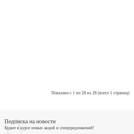
3 615 Р
Под заказ
-
1.4/1.6S2
+
0459052013
(компл.
В
корзину
2
шт.)
Купить в 1 клик
5 500 Р
Под заказ
-
+
Подающий
В
корзину
механизм
24V
Купить в 1 клик
Показано с 1 по 28 из 28 (всего 1 страниц)
Подписка на новости
Будьте в курсе новых акций и спецпредложений!