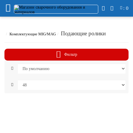
: 0
Подающие ролики
Комплектующие MIG/MAG
Фильтр
Адаптер-
шестерня
ESAB
(Feed
304/3004,