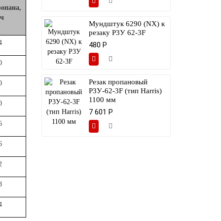
ропана,
ч
Мундштук 6290 (NX) к
резаку Р3У 62-3F
4
480 Р
0
Резак пропановый
0
Р3У-62-3F (тип Harris)
1100 мм
0
7 601 Р
6
6
2
8
4