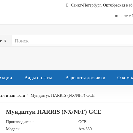
Санкт-Петербург, Октябрьская наб,
пн - пт с 
е
Акции
Виды оплаты
Варианты доставки
О комп
ти и запчасти
Мундштук HARRIS (NX/NFF) GCE
Мундштук HARRIS (NX/NFF) GCE
Производитель:
GCE
Модель:
Art-330