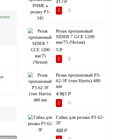
317 Р
личии
Резак пропановый
SIDER 7 GCE 1200
мм/75 (Чехия)
1 Р
Резак пропановый Р3-
ки
62-3F (тип Harris) 480
мм
4 961 Р
Гайка для резака Р3 62-
3F
430 Р