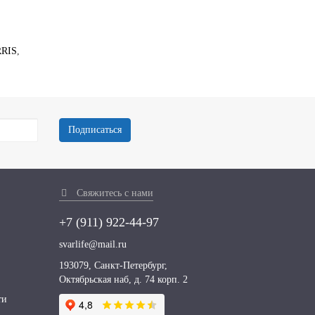
RIS
,
Подписаться
Свяжитесь с нами
+7 (911)
922-44-97
svarlife@mail.ru
193079, Санкт-Петербург,
Октябрьская наб, д. 74 корп. 2
ти