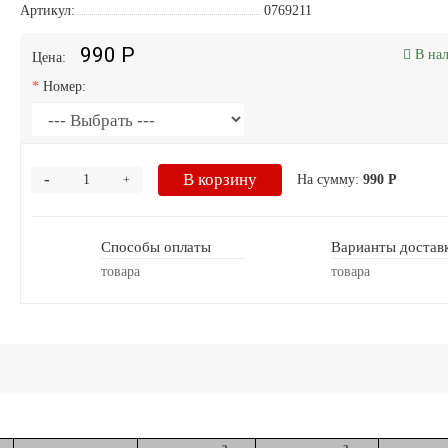
Артикул:
0769211
990 Р
В на
Цена:
Номер:
-
В корзину
На сумму:
990 Р
+
Способы оплаты
Варианты достав
товара
товара