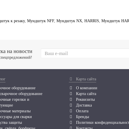
штук к резаку
,
Мундштук NFF
,
Мундштук NX
,
HARRIS
,
Мундштук HAR
ка на новости
 спецпредложений!
лог
Карта сайта
очное оборудование
О компании
сварочное оборудование
Карта сайта
очные горелки и
Реквизиты
тующие
Доставка
очные материалы
Оплата
ссуары для сварки
Бренды
ства защиты
Политики конфиденциальнос
и, свёрла, борфрезы
Контакты