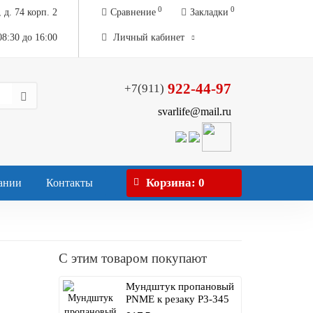
0
0
 д. 74 корп. 2
Сравнение
Закладки
08:30 до 16:00
Личный кабинет
922-44-97
+7(911)
svarlife@mail.ru
Корзина
: 0
ании
Контакты
С этим товаром покупают
Мундштук пропановый
PNME к резаку Р3-345