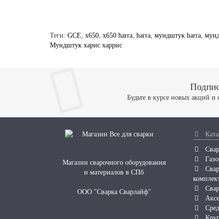
Теги:
GCE
,
x650
,
x650 harra
,
harra
,
мундштук harra
,
мунд
Мундштук харис харрис
Подпис
Будьте в курсе новых акций и
Ката
Свар
Газо
Магазин сварочного оборудования
Свар
и материалов в СПб
комплек
Свар
ООО "Сварка Сварлайф"
Аксе
Сред
Круг