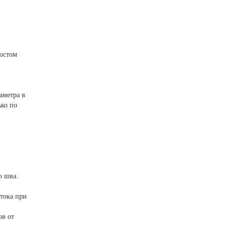
ростом
аметра в
ько по
о шва.
 тока при
ов от