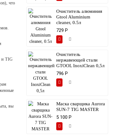
on), что
Очиститель алюминия
Gtool Aluminium
cleaner, 0.5л
ймов.
729 Р
м
Очиститель
 и TIG
нержавеющей стали
GTOOL InoxiClean 0,5л
796 Р
рам
оженные
Маска сварщика Aurora
ыта, вы
SUN-7 TIG MASTER
5 100 Р