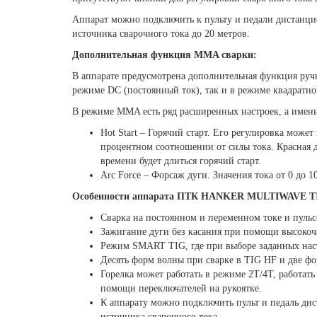
Аппарат можно подключить к пульту и педали дистанци
источника сварочного тока до 20 метров.
Дополнительная функция MMA сварки:
В аппарате предусмотрена дополнительная функция руч
режиме DC (постоянный ток), так и в режиме квадратн
В режиме MMA есть ряд расширенных настроек, а имен
Hot Start – Горячий старт. Его регулировка може
процентном соотношении от силы тока. Красная ди
времени будет длиться горячий старт.
Arc Force – Форсаж дуги. Значения тока от 0 до 
Особенности аппарата ПТК HANKER MULTIWAVE TI
Сварка на постоянном и переменном токе и пульс
Зажигание дуги без касания при помощи высокоча
Режим SMART TIG, где при выборе заданных наст
Десять форм волны при сварке в TIG HF и две 
Горелка может работать в режиме 2T/4T, работать
помощи переключателей на рукоятке.
К аппарату можно подключить пульт и педаль дис
источника сварочного тока.