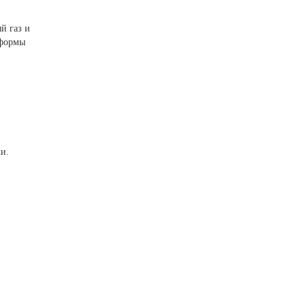
й газ и
 формы
и.