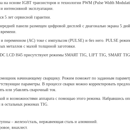
на основе IGBT транзисторов и технологии PWM (Pulse Width Modulati
 и интенсивной эксплуатации.
 5 лет сервисной гарантии.
передней панели размещен цифровой дисплей с диагональю экрана 5 дю
 времени.
 и переменном (AC) токе с импульсом (PULSE) и без него. PULSE режи
ных металлов с малой толщиной заготовки.
DC LCD H45 присутствуют режимы SMART TIG, LIFT TIG, SMART TIG
помощник начинающему сварщику. Режим поможет по заданным парамет
утствующие параметры. В процессе сварки можно корректировать предл
ть или убавлять сварочный ток.
ркой и возможностями аппарата с помощью этого режима. Набравшись оп
ы в остальных режимах TIG.
тупны – железо/сталь, нержавеющая сталь и алюминий.
ровое, внахлест.