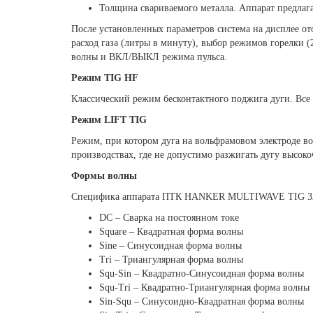
Толщина свариваемого металла. Аппарат предлага
После установленных параметров система на дисплее от
расход газа (литры в минуту), выбор режимов горелки
волны и ВКЛ/ВЫКЛ режима пульса.
Режим TIG HF
Классический режим бесконтактного поджига дуги. Все 
Режим LIFT TIG
Режим, при котором дуга на вольфрамовом электроде во
производствах, где не допустимо разжигать дугу высок
Формы волны
Специфика аппарата ПТК HANKER MULTIWAVE TIG 320
DC – Сварка на постоянном токе
Square – Квадратная форма волны
Sine – Синусоидная форма волны
Tri – Триангулярная форма волны
Squ-Sin – Квадратно-Синусоидная форма волны
Squ-Tri – Квадратно-Триангулярная форма волны
Sin-Squ – Синусоидно-Квадратная форма волны