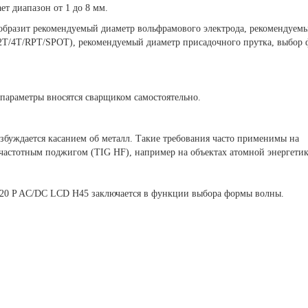
ет диапазон от 1 до 8 мм.
образит рекомендуемый диаметр вольфрамового электрода, рекомендуемы
 (2T/4T/RPT/SPOT), рекомендуемый диаметр присадочного прутка, выбор
параметры вносятся сварщиком самостоятельно.
збуждается касанием об металл. Такие требования часто применимы на
очастотным поджигом (TIG HF), например на объектах атомной энергетик
 P AC/DC LCD H45 заключается в функции выбора формы волны.