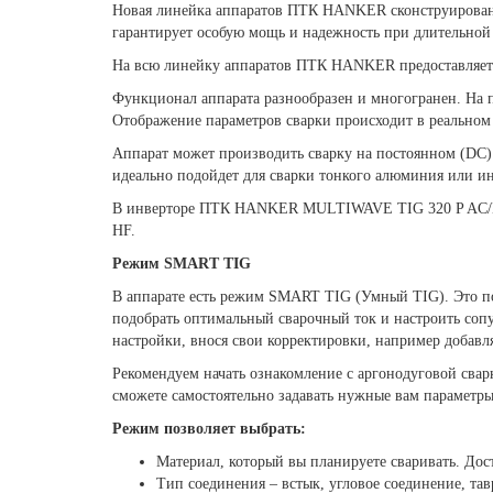
Новая линейка аппаратов ПТК HANKER сконструирована 
гарантирует особую мощь и надежность при длительной
На всю линейку аппаратов ПТК HANKER предоставляется
Функционал аппарата разнообразен и многогранен. На 
Отображение параметров сварки происходит в реальном
Аппарат может производить сварку на постоянном (DC)
идеально подойдет для сварки тонкого алюминия или и
В инверторе ПТК HANKER MULTIWAVE TIG 320 P AC/
HF.
Режим SMART TIG
В аппарате есть режим SMART TIG (Умный TIG). Это 
подобрать оптимальный сварочный ток и настроить соп
настройки, внося свои корректировки, например добавля
Рекомендуем начать ознакомление с аргонодуговой сва
сможете самостоятельно задавать нужные вам параметр
Режим позволяет выбрать:
Материал, который вы планируете сваривать. Дос
Тип соединения – встык, угловое соединение, тав