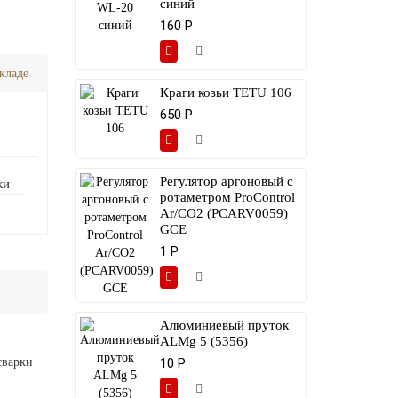
синий
160 Р
кладе
Краги козьи TETU 106
650 Р
Регулятор аргоновый с
ки
ротаметром ProControl
Ar/CO2 (PCARV0059)
GCE
1 Р
Алюминиевый пруток
ALMg 5 (5356)
сварки
10 Р