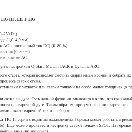
TIG HF, LIFT TIG
0–250 Гц)
да (1,0–4,0 мм)
 AC + постоянный ток DC) (0–80 %)
авления (0–80 %)
ме в режиме AC
уп к настройкам Q-Start, MULTITACK и Dynamic ARС.
трого старта, которая позволяет смочить свариваемые кромки и собрать их
процесса сварки стыка.
становки прихваток или сварки точками на особо малых толщинах (к п
ли активная дуга. Суть данной функции заключается в том, что сварочны
ности на сварочной дуге. Таким образом, при уменьшении сварочного
величивает сварочный ток и наоборот.
лка TIG 18 серии с водяным охлаждением. Горелка может работать в режи
de). Еще можно произвести настройку сварки точками SPOT. На горелке
верх и вниз (up and down).