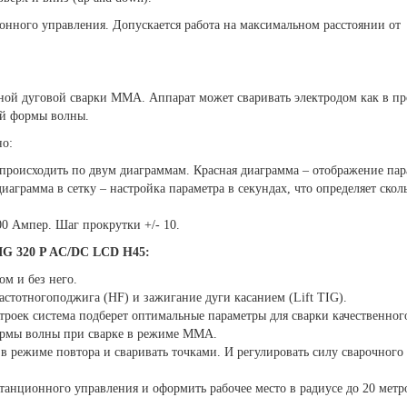
онного управления. Допускается работа на максимальном расстоянии от
ной дуговой сварки MMA. Аппарат может сваривать электродом как в п
ой формы волны.
но:
т происходить по двум диаграммам. Красная диаграмма – отображение пар
аграмма в сетку – настройка параметра в секундах, что определяет скол
100 Ампер. Шаг прокрутки +/- 10.
G 320 P AC/DC LCD H45:
ом и без него.
стотногоподжига (HF) и зажигание дуги касанием (Lift TIG).
роек система подберет оптимальные параметры для сварки качественног
формы волны при сварке в режиме MMA.
 в режиме повтора и сваривать точками. И регулировать силу сварочного
танционного управления и оформить рабочее место в радиусе до 20 метр