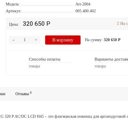
Модель:
Art-2004
Артикул:
005.400.402
320 650 Р
На с
Цена:
-
В корзину
На сумму:
320 650 Р
+
Способы оплаты
Варианты достав
товара
товара
0
вки
Отзывы
0 P AC/DC LCD H45 – это флагманская новинка для аргонодуговой 