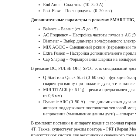
End Amp – Спад тока (10–320 А)
Post-Flow – Пост продувка (0–20 сек)
Дополнительные параметры в режимах SMART TIG, 
Balance – Баланс (от -5 до +5)
AC Frequency – Настройка частоты пульса в AC (5
Diameter – Выбор диаметра вольфрамового электро
MIX AC/DC – Смешанный режим (переменный ток
Extra Fusion – Настройка дополнительного пропл
Cap Shaping – Формирования шарика на вольфра
В режиме DC, PULSE OFF, SPOT есть специальный дост
Q-Start или Quick Start (0–60 сек) – функция быс
сварочную ванну при поджиге дуги, т.е. в начале 
MULTITACK (0–6 Гц) – режим предназначен для у
от 0,6 мм).
Dynamic ARС (0–50 А) – это динамическая дуга и
аппарат поддерживает постоянство тепловой мощ
напряжения (уменьшение длины дуги) – аппарат у
В комплект поставки к аппарату входит сварочная горе
4T. Также, существует режим повтора – PRT (Repeat Mo
присутствуют кнопки для регулировки сварочного тока в