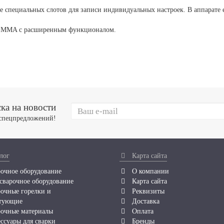
 специальных слотов для записи индивидуальных настроек. В аппарате е
и MMA с расширенным функционалом.
ка на новости
 спецпредложений!
лог
Карта сайта
очное оборудование
О компании
сварочное оборудование
Карта сайта
очные горелки и
Реквизиты
тующие
Доставка
очные материалы
Оплата
ссуары для сварки
Бренды