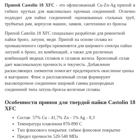
Припой Castolin 18 XFC
- это офлюсованный Cu-Zn-Ag припой в
гибких прутках для максимально прочных соединений. Отлично
подходит для пайки соединений оцинкованных стальных труб,
трубчатых рам, корпусов машин, замков, сантехники из бронзы.
Припой Castolin 18 XFC специально разработан для ремонтной
пайки бронз, латуни, меди. Припой на основе сплава из
промышленного серебра применяется для широкого спектра пайки
латуней и бронз, их комбинаций, а также для различных
комбинаций медных сплавов и сплавов железа. Бронзовый сплав
дает максимальную прочность и текучесть. Добавление
раскисляющих элементов помогает предотвратить окисление цинка
и выгорание. Флюс и расплавленный сплав формируют
высокопрочное соединение широкой гаммы разнородных
соединений типа латунь-бронза-железные сплавы.
Особенности припоя для твердой пайки Castolin 18
XFC
Состав: 57% Cu - 41,7% Zn - 1% Ag - 0,3
Температура плавления 870-890 С
Тип флюсового покрытия: гибкое флюсовое покрытие
Предел прочности 520-540 МПа