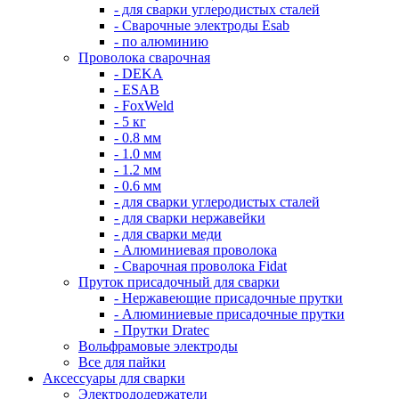
- для сварки углеродистых сталей
- Сварочные электроды Esab
- по алюминию
Проволока сварочная
- DEKA
- ESAB
- FoxWeld
- 5 кг
- 0.8 мм
- 1.0 мм
- 1.2 мм
- 0.6 мм
- для сварки углеродистых сталей
- для сварки нержавейки
- для сварки меди
- Алюминиевая проволока
- Сварочная проволока Fidat
Пруток присадочный для сварки
- Нержавеющие присадочные прутки
- Алюминиевые присадочные прутки
- Прутки Dratec
Вольфрамовые электроды
Все для пайки
Аксессуары для сварки
Электрододержатели