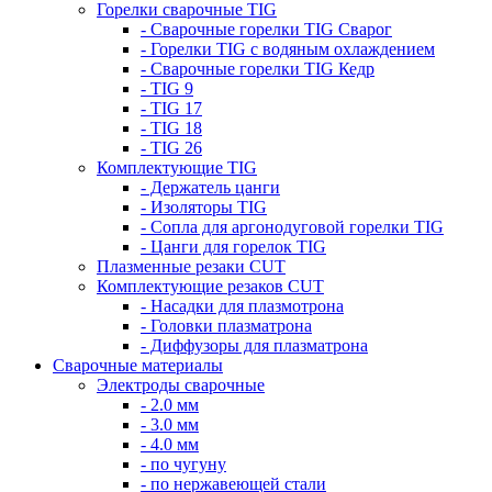
Горелки сварочные TIG
- Сварочные горелки TIG Сварог
- Горелки TIG с водяным охлаждением
- Сварочные горелки TIG Кедр
- TIG 9
- TIG 17
- TIG 18
- TIG 26
Комплектующие TIG
- Держатель цанги
- Изоляторы TIG
- Сопла для аргонодуговой горелки TIG
- Цанги для горелок TIG
Плазменные резаки CUT
Комплектующие резаков CUT
- Насадки для плазмотрона
- Головки плазматрона
- Диффузоры для плазматрона
Сварочные материалы
Электроды сварочные
- 2.0 мм
- 3.0 мм
- 4.0 мм
- по чугуну
- по нержавеющей стали