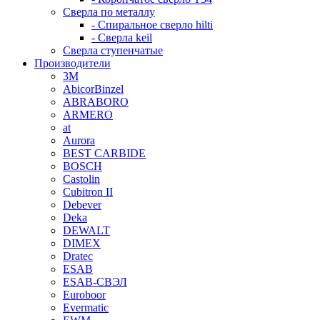
Сверла по металлу
- Спиральное сверло hilti
- Сверла keil
Сверла ступенчатые
Производители
3M
AbicorBinzel
ABRABORO
ARMERO
at
Aurora
BEST CARBIDE
BOSCH
Castolin
Cubitron II
Debever
Deka
DEWALT
DIMEX
Dratec
ESAB
ESAB-СВЭЛ
Euroboor
Evermatic