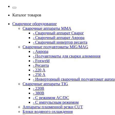
Каталог товаров
Сварочное оборудование
Сварочные аппараты MMA
- Сварочный аппарат Сварог
- Сварочный аппарат Аврора
- Сварочный инвертор ресанта
Сварочные полуавтоматы MIG/MAG
- Аврора
- Полуавтоматы для сварки алюминия
- Foxweld
- Ресанта
- 220 А
- 250 А
- Инверторный сварочный полуавтомат aurora
Сварочные аппараты TIG
- 220В
- 380В
- С режимом AC/DC
- С импульсным режимом
Аппараты плазменной резки CUT
Блоки водяного охлаждения