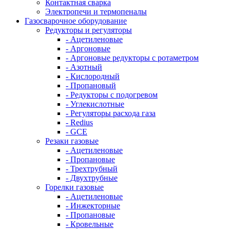
Контактная сварка
Электропечи и термопеналы
Газосварочное оборудование
Редукторы и регуляторы
- Ацетиленовые
- Аргоновые
- Аргоновые редукторы с ротаметром
- Азотный
- Кислородный
- Пропановый
- Редукторы с подогревом
- Углекислотные
- Регуляторы расхода газа
- Redius
- GCE
Резаки газовые
- Ацетиленовые
- Пропановые
- Трехтрубный
- Двухтрубные
Горелки газовые
- Ацетиленовые
- Инжекторные
- Пропановые
- Кровельные