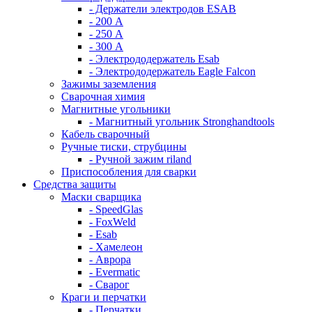
- Держатели электродов ESAB
- 200 А
- 250 А
- 300 А
- Электрододержатель Esab
- Электрододержатель Eagle Falcon
Зажимы заземления
Сварочная химия
Магнитные угольники
- Магнитный угольник Stronghandtools
Кабель сварочный
Ручные тиски, струбцины
- Ручной зажим riland
Приспособления для сварки
Средства защиты
Маски сварщика
- SpeedGlas
- FoxWeld
- Esab
- Хамелеон
- Аврора
- Evermatic
- Сварог
Краги и перчатки
- Перчатки