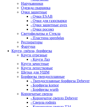
Нарукавники
Одежда сварщика
Очки защитные
- Очки ESAB
- Очки для газосварки
- Очки защитные uvex
- Очки росомз
Светофильтры и Стекла
- Пластина speedglas
Респираторы
Фартуки
Круги, свёрла, борфрезы
Круги отрезные
- Круги Лаз
Круги зачистные
Круги лепестковые
Щетки для УШМ
Борфрезы твердосплавные
- Твердосплавные борфреза Debever
- Борфреза kornor
- Борфрезы wurth
Корончатые сверла
- Корончатое сверло Debever
- Сверла rodmix
- Корончатое сверло T34