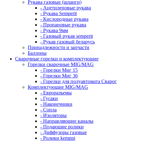
Рукава газовые (шланги)
- Ацетиленовые рукава
- Рукава Semperit
- Кислородные рукава
- Пропановые рукава
- Рукава 9мм
- Газовый рукав semperit
- Рукав газовый беларусь
Принадлежности и запчасти
Баллоны
Сварочные горелки и комплектующие
Горелки сварочные MIG/MAG
- Горелки Миг 15
- Горелки Миг 36
- Горелки для полуавтомата Сварог
Комплектующие MIG/MAG
- Евроразъемы
- Гусаки
- Наконечники
- Сопла
- Изоляторы
- Направляющие каналы
- Подающие ролики
- Диффузоры газовые
- Ролики kemppi