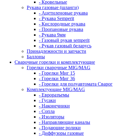
- Кровельные
Рукава газовые (шланги)
- Ацетиленовые рукава
- Рукава Semperit
- Кислородные рукава
- Пропановые рукава
- Рукава 9мм
- Газовый рукав semperit
- Рукав газовый беларусь
Принадлежности и запчасти
Баллоны
Сварочные горелки и комплектующие
Горелки сварочные MIG/MAG
- Горелки Миг 15
- Горелки Миг 36
- Горелки для полуавтомата Сварог
Комплектующие MIG/MAG
- Евроразъемы
- Гусаки
- Наконечники
- Сопла
- Изоляторы
- Направляющие каналы
- Подающие ролики
- Диффузоры газовые