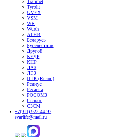
Trafimet
Tyrolit
UVEX
VSM
WR
Wurth
АГНИ
Беларусь
Буревестник
Другой
КЕДР
КНР
ЛАЗ
ЛЭЗ
ПТК (Riland)
Редиус
Ресанта
РОСОМЗ
Сварог
СЗСМ
+7(911)
922-44-97
svarlife@mail.ru