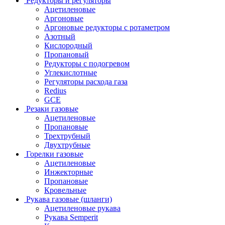
Редукторы и регуляторы
Ацетиленовые
Аргоновые
Аргоновые редукторы с ротаметром
Азотный
Кислородный
Пропановый
Редукторы с подогревом
Углекислотные
Регуляторы расхода газа
Redius
GCE
Резаки газовые
Ацетиленовые
Пропановые
Трехтрубный
Двухтрубные
Горелки газовые
Ацетиленовые
Инжекторные
Пропановые
Кровельные
Рукава газовые (шланги)
Ацетиленовые рукава
Рукава Semperit