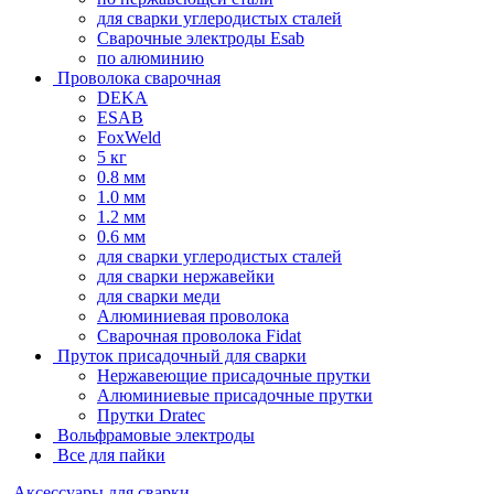
для сварки углеродистых сталей
Сварочные электроды Esab
по алюминию
Проволока сварочная
DEKA
ESAB
FoxWeld
5 кг
0.8 мм
1.0 мм
1.2 мм
0.6 мм
для сварки углеродистых сталей
для сварки нержавейки
для сварки меди
Алюминиевая проволока
Сварочная проволока Fidat
Пруток присадочный для сварки
Нержавеющие присадочные прутки
Алюминиевые присадочные прутки
Прутки Dratec
Вольфрамовые электроды
Все для пайки
Аксессуары для сварки