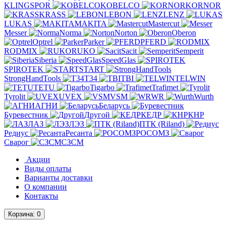
KLINGSPOR
KOBELCO
KORNOR
KRASS
LEBON
LENZ
LUKAS
MAKITA
Mastercut
Messer
Norma
Norton
Oberon
Optrel
Parker
PFERD
RODMIX
RUKO
Sacit
Semperit
Siberia
SpeedGlas
SPIROTEK
START
StrongHandTools
T34
TBI
TELWIN
TETU
Tigarbo
Trafimet
Tyrolit
UVEX
VSM
WR
Wurth
АГНИ
Беларусь
Буревестник
Другой
КЕДР
КНР
ЛАЗ
ЛЭЗ
ПТК (Riland)
Редиус
Ресанта
РОСОМЗ
Сварог
СЗСМ
Акции
Виды оплаты
Варианты доставки
О компании
Контакты
Корзина
: 0