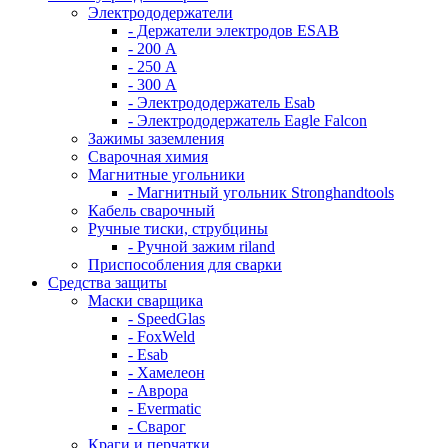
Электрододержатели
- Держатели электродов ESAB
- 200 А
- 250 А
- 300 А
- Электрододержатель Esab
- Электрододержатель Eagle Falcon
Зажимы заземления
Сварочная химия
Магнитные угольники
- Магнитный угольник Stronghandtools
Кабель сварочный
Ручные тиски, струбцины
- Ручной зажим riland
Приспособления для сварки
Средства защиты
Маски сварщика
- SpeedGlas
- FoxWeld
- Esab
- Хамелеон
- Аврора
- Evermatic
- Сварог
Краги и перчатки