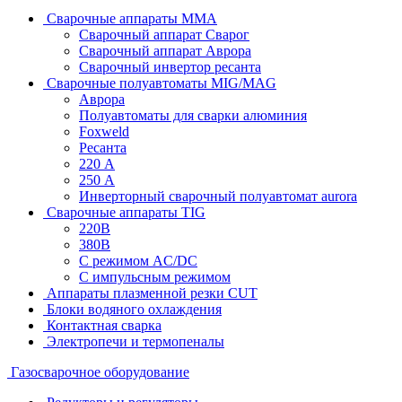
Сварочные аппараты MMA
Сварочный аппарат Сварог
Сварочный аппарат Аврора
Сварочный инвертор ресанта
Сварочные полуавтоматы MIG/MAG
Аврора
Полуавтоматы для сварки алюминия
Foxweld
Ресанта
220 А
250 А
Инверторный сварочный полуавтомат aurora
Сварочные аппараты TIG
220В
380В
С режимом AC/DC
С импульсным режимом
Аппараты плазменной резки CUT
Блоки водяного охлаждения
Контактная сварка
Электропечи и термопеналы
Газосварочное оборудование