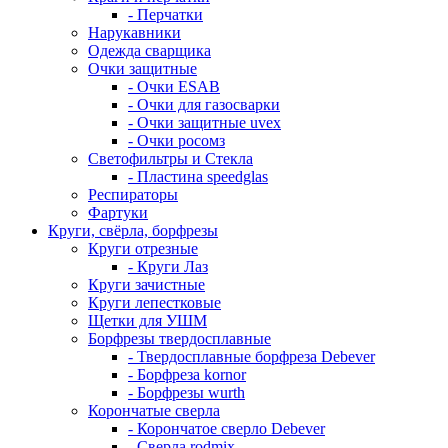
- Перчатки
Нарукавники
Одежда сварщика
Очки защитные
- Очки ESAB
- Очки для газосварки
- Очки защитные uvex
- Очки росомз
Светофильтры и Стекла
- Пластина speedglas
Респираторы
Фартуки
Круги, свёрла, борфрезы
Круги отрезные
- Круги Лаз
Круги зачистные
Круги лепестковые
Щетки для УШМ
Борфрезы твердосплавные
- Твердосплавные борфреза Debever
- Борфреза kornor
- Борфрезы wurth
Корончатые сверла
- Корончатое сверло Debever
- Сверла rodmix