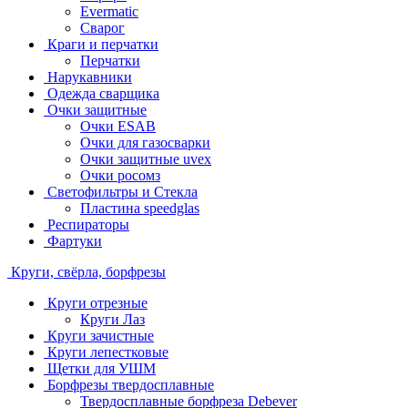
Evermatic
Сварог
Краги и перчатки
Перчатки
Нарукавники
Одежда сварщика
Очки защитные
Очки ESAB
Очки для газосварки
Очки защитные uvex
Очки росомз
Светофильтры и Стекла
Пластина speedglas
Респираторы
Фартуки
Круги, свёрла, борфрезы
Круги отрезные
Круги Лаз
Круги зачистные
Круги лепестковые
Щетки для УШМ
Борфрезы твердосплавные
Твердосплавные борфреза Debever