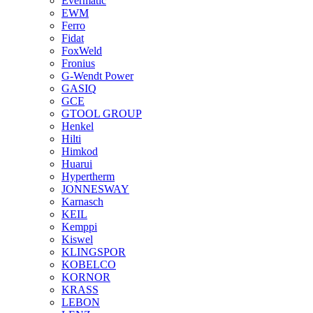
Evermatic
EWM
Ferro
Fidat
FoxWeld
Fronius
G-Wendt Power
GASIQ
GCE
GTOOL GROUP
Henkel
Hilti
Himkod
Huarui
Hypertherm
JONNESWAY
Karnasch
KEIL
Kemppi
Kiswel
KLINGSPOR
KOBELCO
KORNOR
KRASS
LEBON