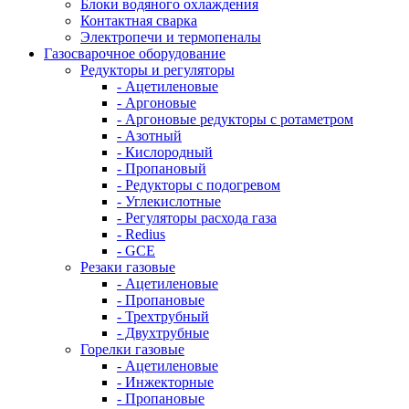
Блоки водяного охлаждения
Контактная сварка
Электропечи и термопеналы
Газосварочное оборудование
Редукторы и регуляторы
- Ацетиленовые
- Аргоновые
- Аргоновые редукторы с ротаметром
- Азотный
- Кислородный
- Пропановый
- Редукторы с подогревом
- Углекислотные
- Регуляторы расхода газа
- Redius
- GCE
Резаки газовые
- Ацетиленовые
- Пропановые
- Трехтрубный
- Двухтрубные
Горелки газовые
- Ацетиленовые
- Инжекторные
- Пропановые