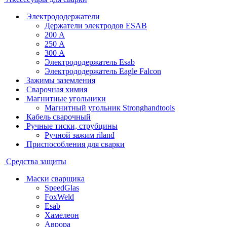
Электрододержатели
Держатели электродов ESAB
200 А
250 А
300 А
Электрододержатель Esab
Электрододержатель Eagle Falcon
Зажимы заземления
Сварочная химия
Магнитные угольники
Магнитный угольник Stronghandtools
Кабель сварочный
Ручные тиски, струбцины
Ручной зажим riland
Приспособления для сварки
Средства защиты
Маски сварщика
SpeedGlas
FoxWeld
Esab
Хамелеон
Аврора