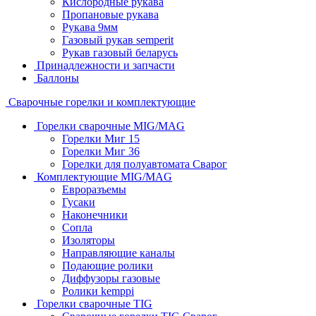
Кислородные рукава
Пропановые рукава
Рукава 9мм
Газовый рукав semperit
Рукав газовый беларусь
Принадлежности и запчасти
Баллоны
Сварочные горелки и комплектующие
Горелки сварочные MIG/MAG
Горелки Миг 15
Горелки Миг 36
Горелки для полуавтомата Сварог
Комплектующие MIG/MAG
Евроразъемы
Гусаки
Наконечники
Сопла
Изоляторы
Направляющие каналы
Подающие ролики
Диффузоры газовые
Ролики kemppi
Горелки сварочные TIG