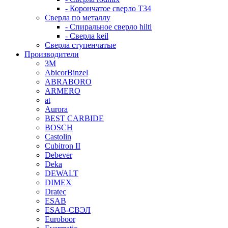
- Корончатое сверло T34
Сверла по металлу
- Спиральное сверло hilti
- Сверла keil
Сверла ступенчатые
Производители
3M
AbicorBinzel
ABRABORO
ARMERO
at
Aurora
BEST CARBIDE
BOSCH
Castolin
Cubitron II
Debever
Deka
DEWALT
DIMEX
Dratec
ESAB
ESAB-СВЭЛ
Euroboor