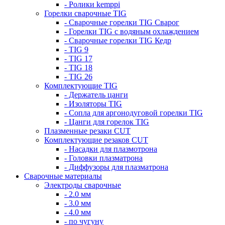
- Ролики kemppi
Горелки сварочные TIG
- Сварочные горелки TIG Сварог
- Горелки TIG с водяным охлаждением
- Сварочные горелки TIG Кедр
- TIG 9
- TIG 17
- TIG 18
- TIG 26
Комплектующие TIG
- Держатель цанги
- Изоляторы TIG
- Сопла для аргонодуговой горелки TIG
- Цанги для горелок TIG
Плазменные резаки CUT
Комплектующие резаков CUT
- Насадки для плазмотрона
- Головки плазматрона
- Диффузоры для плазматрона
Сварочные материалы
Электроды сварочные
- 2.0 мм
- 3.0 мм
- 4.0 мм
- по чугуну