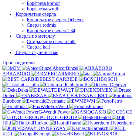
Борфреза kornor
Борфрезы wurth
Корончатые сверла
Корончатое сверло Debever
Сверла rodmix
Корончатое сверло T34
Сверла по металлу
Спиральное сверло hilti
Сверла keil
Сверла ступенчатые
Производители
3M
AbicorBinzel
ABRABORO
ARMERO
at
Aurora
BEST CARBIDE
BOSCH
Castolin
Cubitron II
Debever
Deka
DEWALT
DIMEX
Dratec
ESAB
ESAB-СВЭЛ
Euroboor
Evermatic
EWM
Ferro
Fidat
FoxWeld
Fronius
G-Wendt Power
GASIQ
GCE
GTOOL GROUP
Henkel
Hilti
Himkod
Huarui
Hypertherm
JONNESWAY
Karnasch
KEIL
Kemppi
Kiswel