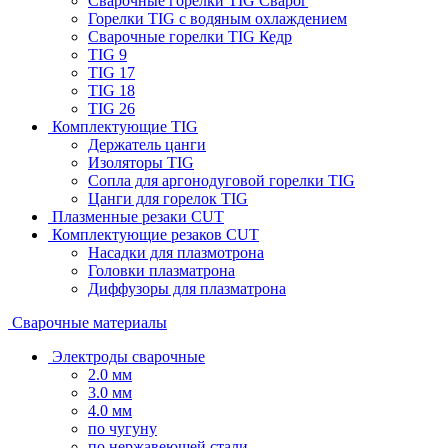
Сварочные горелки TIG Сварог
Горелки TIG с водяным охлаждением
Сварочные горелки TIG Кедр
TIG 9
TIG 17
TIG 18
TIG 26
Комплектующие TIG
Держатель цанги
Изоляторы TIG
Сопла для аргонодуговой горелки TIG
Цанги для горелок TIG
Плазменные резаки CUT
Комплектующие резаков CUT
Насадки для плазмотрона
Головки плазматрона
Диффузоры для плазматрона
Сварочные материалы
Электроды сварочные
2.0 мм
3.0 мм
4.0 мм
по чугуну
по нержавеющей стали