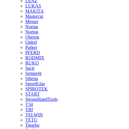
LENZ
LUKAS
MAKITA
Mastercut
Messer
Norma
Norton
Oberon
Optrel
Parker
PFERD
RODMIX
RUKO
Sacit
Semperit
Siberia
SpeedGlas
SPIROTEK
START
StrongHandTools
T34
TBI
TELWIN
TETU
Tigarbo