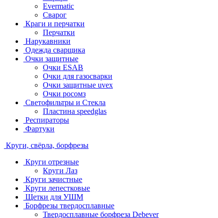
Evermatic
Сварог
Краги и перчатки
Перчатки
Нарукавники
Одежда сварщика
Очки защитные
Очки ESAB
Очки для газосварки
Очки защитные uvex
Очки росомз
Светофильтры и Стекла
Пластина speedglas
Респираторы
Фартуки
Круги, свёрла, борфрезы
Круги отрезные
Круги Лаз
Круги зачистные
Круги лепестковые
Щетки для УШМ
Борфрезы твердосплавные
Твердосплавные борфреза Debever