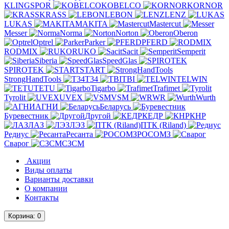
KLINGSPOR
KOBELCO
KORNOR
KRASS
LEBON
LENZ
LUKAS
MAKITA
Mastercut
Messer
Norma
Norton
Oberon
Optrel
Parker
PFERD
RODMIX
RUKO
Sacit
Semperit
Siberia
SpeedGlas
SPIROTEK
START
StrongHandTools
T34
TBI
TELWIN
TETU
Tigarbo
Trafimet
Tyrolit
UVEX
VSM
WR
Wurth
АГНИ
Беларусь
Буревестник
Другой
КЕДР
КНР
ЛАЗ
ЛЭЗ
ПТК (Riland)
Редиус
Ресанта
РОСОМЗ
Сварог
СЗСМ
Акции
Виды оплаты
Варианты доставки
О компании
Контакты
Корзина
: 0