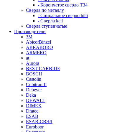
- Корончатое сверло T34
Сверла по металлу
- Спиральное сверло hilti
- Сверла keil
Сверла ступенчатые
Производители
3M
AbicorBinzel
ABRABORO
ARMERO
at
Aurora
BEST CARBIDE
BOSCH
Castolin
Cubitron II
Debever
Deka
DEWALT
DIMEX
Dratec
ESAB
ESAB-СВЭЛ
Euroboor