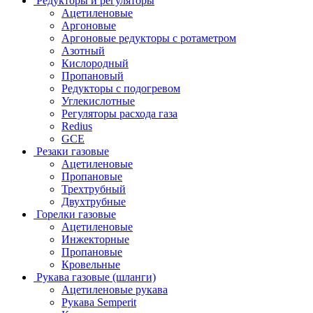
Редукторы и регуляторы
Ацетиленовые
Аргоновые
Аргоновые редукторы с ротаметром
Азотный
Кислородный
Пропановый
Редукторы с подогревом
Углекислотные
Регуляторы расхода газа
Redius
GCE
Резаки газовые
Ацетиленовые
Пропановые
Трехтрубный
Двухтрубные
Горелки газовые
Ацетиленовые
Инжекторные
Пропановые
Кровельные
Рукава газовые (шланги)
Ацетиленовые рукава
Рукава Semperit