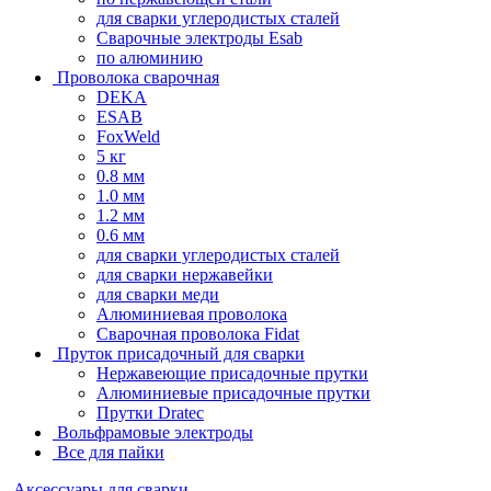
для сварки углеродистых сталей
Сварочные электроды Esab
по алюминию
Проволока сварочная
DEKA
ESAB
FoxWeld
5 кг
0.8 мм
1.0 мм
1.2 мм
0.6 мм
для сварки углеродистых сталей
для сварки нержавейки
для сварки меди
Алюминиевая проволока
Сварочная проволока Fidat
Пруток присадочный для сварки
Нержавеющие присадочные прутки
Алюминиевые присадочные прутки
Прутки Dratec
Вольфрамовые электроды
Все для пайки
Аксессуары для сварки