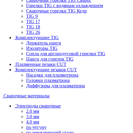
Сварочные горелки TIG Сварог
Горелки TIG с водяным охлаждением
Сварочные горелки TIG Кедр
TIG 9
TIG 17
TIG 18
TIG 26
Комплектующие TIG
Держатель цанги
Изоляторы TIG
Сопла для аргонодуговой горелки TIG
Цанги для горелок TIG
Плазменные резаки CUT
Комплектующие резаков CUT
Насадки для плазмотрона
Головки плазматрона
Диффузоры для плазматрона
Сварочные материалы
Электроды сварочные
2.0 мм
3.0 мм
4.0 мм
по чугуну
по нержавеющей стали