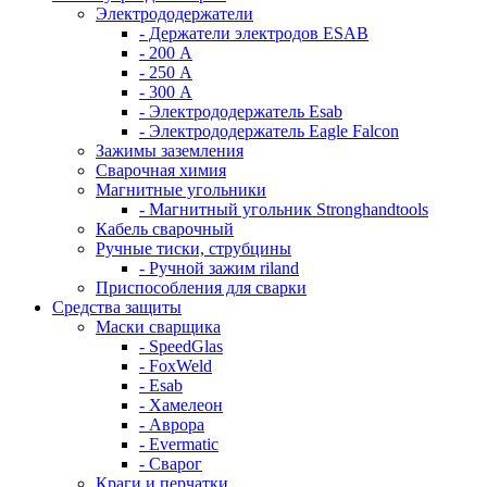
Электрододержатели
- Держатели электродов ESAB
- 200 А
- 250 А
- 300 А
- Электрододержатель Esab
- Электрододержатель Eagle Falcon
Зажимы заземления
Сварочная химия
Магнитные угольники
- Магнитный угольник Stronghandtools
Кабель сварочный
Ручные тиски, струбцины
- Ручной зажим riland
Приспособления для сварки
Средства защиты
Маски сварщика
- SpeedGlas
- FoxWeld
- Esab
- Хамелеон
- Аврора
- Evermatic
- Сварог
Краги и перчатки