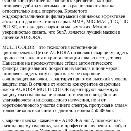
особой конструкцией наголовного крепления, которое
позволяет добиться оптимального расположения щитка
относительно лица оператора. Кроме того
жидкокристаллический фильтр маски одинаково эффективен
абсолютно для всех типов сварки: MMA, MIG-MAG, TIG, TIG
PULSE, а так же для сварки на малых токах. Можно с
уверенностью сказать, что Sun7, является лучшей маской в
линейке AURORA.
MULTI COLOR – это технология естественной
цветопередачи. Щитки AURORA позволяют сварщику видеть
процесс сплавления и кристаллизации шва во всех деталях.
Нанесение на промежуточные стёкла автоматического
фильтра специального покрытия из металла и полимеров,
позволяет видеть зону сварки как через хорошие
солнцезащитные очки, гарантируя при этом высокий уровень
защиты глаз. В отличие от многих конкурентов сварочные
маски AURORA MULTI COLOR гарантируют надёжную
защиту глаз сварщика не только от вредного воздействия
ультрафиолета и инфракрасного излучения, но и от
коротковолнового участка синего спектра, пропуская к глазам
только безопасный синий с длинной волны 450-480nm.
Сварочная маска «хамелеон» AURORA Sun7, поможет как
начинающему сварщику, так и профессионалу решить любую
сварочную задачу. Увеличенный светофильтр позволяет во