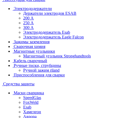
Электрододержатели
Держатели электродов ESAB
200 А
250 А
300 А
Электрододержатель Esab
Электрододержатель Eagle Falcon
Зажимы заземления
Сварочная химия
Магнитные угольники
Магнитный угольник Stronghandtools
Кабель сварочный
Ручные тиски, струбцины
Ручной зажим riland
Приспособления для сварки
Средства защиты
Маски сварщика
SpeedGlas
FoxWeld
Esab
Хамелеон
Аврора