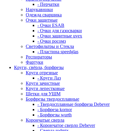
- Перчатки
Нарукавники
Одежда сварщика
Очки защитные
- Очки ESAB
- Очки для газосварки
- Очки защитные uvex
- Очки росомз
Светофильтры и Стекла
- Пластина speedglas
Респираторы
Фартуки
Круги, свёрла, борфрезы
Круги отрезные
- Круги Лаз
Круги зачистные
Круги лепестковые
Щетки для УШМ
Борфрезы твердосплавные
- Твердосплавные борфреза Debever
- Борфреза kornor
- Борфрезы wurth
Корончатые сверла
- Корончатое сверло Debever
- Сверла rodmix