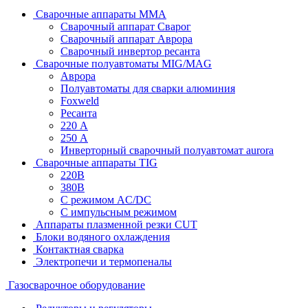
Сварочные аппараты MMA
Сварочный аппарат Сварог
Сварочный аппарат Аврора
Сварочный инвертор ресанта
Сварочные полуавтоматы MIG/MAG
Аврора
Полуавтоматы для сварки алюминия
Foxweld
Ресанта
220 А
250 А
Инверторный сварочный полуавтомат aurora
Сварочные аппараты TIG
220В
380В
С режимом AC/DC
С импульсным режимом
Аппараты плазменной резки CUT
Блоки водяного охлаждения
Контактная сварка
Электропечи и термопеналы
Газосварочное оборудование