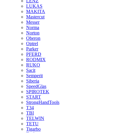
LENZ
LUKAS
MAKITA
Mastercut
Messer
Norma
Norton
Oberon
Optrel
Parker
PFERD
RODMIX
RUKO
Sacit
Semperit
Siberia
SpeedGlas
SPIROTEK
START
StrongHandTools
T34
TBI
TELWIN
TETU
Tigarbo