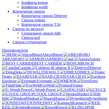
Борфреза kornor
Борфрезы wurth
Корончатые сверла
Корончатое сверло Debever
Сверла rodmix
Корончатое сверло T34
Сверла по металлу
Спиральное сверло hilti
Сверла keil
Сверла ступенчатые
Производители
3M
AbicorBinzel
ABRABORO
ARMERO
at
Aurora
BEST CARBIDE
BOSCH
Castolin
Cubitron II
Debever
Deka
DEWALT
DIMEX
Dratec
ESAB
ESAB-СВЭЛ
Euroboor
Evermatic
EWM
Ferro
Fidat
FoxWeld
Fronius
G-Wendt Power
GASIQ
GCE
GTOOL GROUP
Henkel
Hilti
Himkod
Huarui
Hypertherm
JONNESWAY
Karnasch
KEIL
Kemppi
Kiswel