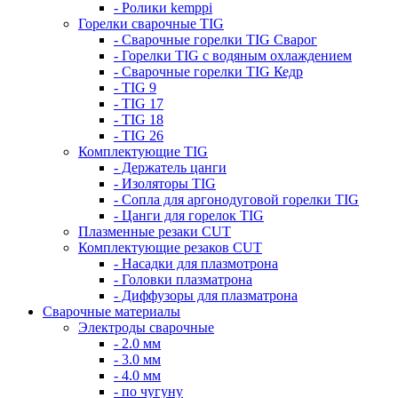
- Ролики kemppi
Горелки сварочные TIG
- Сварочные горелки TIG Сварог
- Горелки TIG с водяным охлаждением
- Сварочные горелки TIG Кедр
- TIG 9
- TIG 17
- TIG 18
- TIG 26
Комплектующие TIG
- Держатель цанги
- Изоляторы TIG
- Сопла для аргонодуговой горелки TIG
- Цанги для горелок TIG
Плазменные резаки CUT
Комплектующие резаков CUT
- Насадки для плазмотрона
- Головки плазматрона
- Диффузоры для плазматрона
Сварочные материалы
Электроды сварочные
- 2.0 мм
- 3.0 мм
- 4.0 мм
- по чугуну