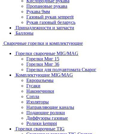
Кислородные рукава
Пропановые рукава
Рукава 9мм
Газовый рукав semperit
Рукав газовый беларусь
Принадлежности и запчасти
Баллоны
Сварочные горелки и комплектующие
Горелки сварочные MIG/MAG
Горелки Миг 15
Горелки Миг 36
Горелки для полуавтомата Сварог
Комплектующие MIG/MAG
Евроразъемы
Гусаки
Наконечники
Сопла
Изоляторы
Направляющие каналы
Подающие ролики
Диффузоры газовые
Ролики kemppi
Горелки сварочные TIG