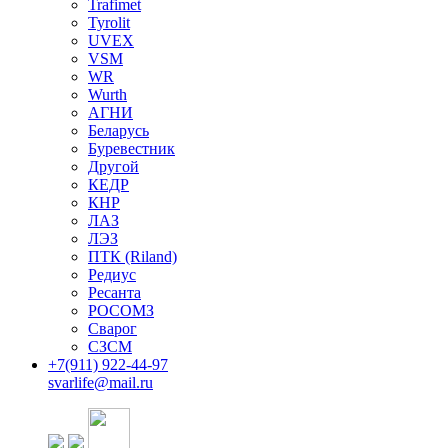
Trafimet
Tyrolit
UVEX
VSM
WR
Wurth
АГНИ
Беларусь
Буревестник
Другой
КЕДР
КНР
ЛАЗ
ЛЭЗ
ПТК (Riland)
Редиус
Ресанта
РОСОМЗ
Сварог
СЗСМ
+7(911)
922-44-97
svarlife@mail.ru