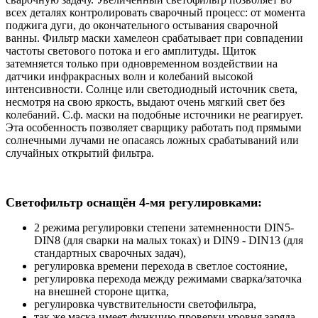
всех деталях контролировать сварочный процесс: от момента
поджига дуги, до окончательного остывания сварочной
ванны. Фильтр маски хамелеон срабатывает при совпадении
частоты светового потока и его амплитуды. Щиток
затемняется только при одновременном воздействии на
датчики инфракрасных волн и колебаний высокой
интенсивности. Солнце или светодиодный источник света,
несмотря на свою яркость, выдают очень мягкий свет без
колебаний. С.ф. маски на подобные источники не реагирует.
Эта особенность позволяет сварщику работать под прямыми
солнечными лучами не опасаясь ложных срабатываний или
случайных открытий фильтра.
Светофильтр оснащён 4-мя регулировками:
2 режима регулировки степени затемненности DIN5-
DIN8 (для сварки на малых токах) и DIN9 - DIN13 (для
стандартных сварочных задач),
регулировка времени перехода в светлое состояние,
регулировка перехода между режимами сварка/заточка
на внешней стороне щитка,
регулировка чувствительности светофильтра,
так же маска имеет функцию проверки уровня заряда