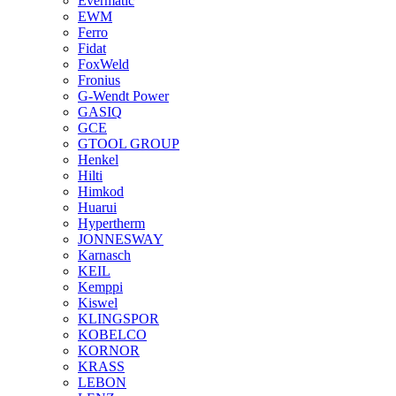
Evermatic
EWM
Ferro
Fidat
FoxWeld
Fronius
G-Wendt Power
GASIQ
GCE
GTOOL GROUP
Henkel
Hilti
Himkod
Huarui
Hypertherm
JONNESWAY
Karnasch
KEIL
Kemppi
Kiswel
KLINGSPOR
KOBELCO
KORNOR
KRASS
LEBON