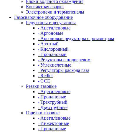
Блоки водяного охлаждения
Контактная сварка
Электропечи и термопеналы
Газосварочное оборудование
Редукторы и регуляторы
- Ацетиленовые
- Аргоновые
- Аргоновые редукторы с ротаметром
- Азотный
- Кислородный
- Пропановый
- Редукторы с подогревом
- Углекислотные
- Регуляторы расхода газа
- Redius
- GCE
Резаки газовые
- Ацетиленовые
- Пропановые
- Трехтрубный
- Двухтрубные
Горелки газовые
- Ацетиленовые
- Инжекторные
- Пропановые