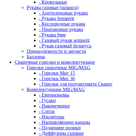
- Кровельные
Рукава газовые (шланги)
- Ацетиленовые рукава
- Рукава Semperit
- Кислородные рукава
- Пропановые рукава
- Рукава 9мм
- Газовый рукав semperit
- Рукав газовый беларусь
Принадлежности и запчасти
Баллоны
Сварочные горелки и комплектующие
Горелки сварочные MIG/MAG
- Горелки Миг 15
- Горелки Миг 36
- Горелки для полуавтомата Сварог
Комплектующие MIG/MAG
- Евроразъемы
- Гусаки
- Наконечники
- Сопла
- Изоляторы
- Направляющие каналы
- Подающие ролики
- Диффузоры газовые