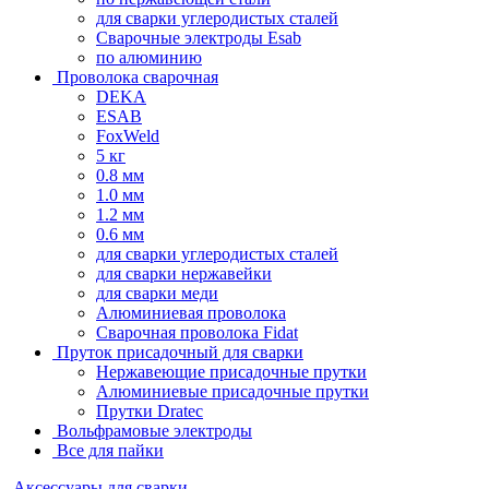
для сварки углеродистых сталей
Сварочные электроды Esab
по алюминию
Проволока сварочная
DEKA
ESAB
FoxWeld
5 кг
0.8 мм
1.0 мм
1.2 мм
0.6 мм
для сварки углеродистых сталей
для сварки нержавейки
для сварки меди
Алюминиевая проволока
Сварочная проволока Fidat
Пруток присадочный для сварки
Нержавеющие присадочные прутки
Алюминиевые присадочные прутки
Прутки Dratec
Вольфрамовые электроды
Все для пайки
Аксессуары для сварки