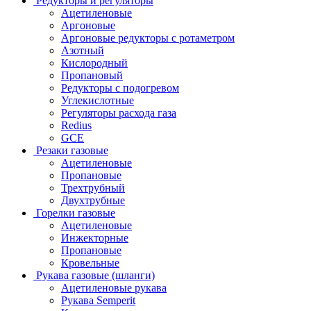
Редукторы и регуляторы
Ацетиленовые
Аргоновые
Аргоновые редукторы с ротаметром
Азотный
Кислородный
Пропановый
Редукторы с подогревом
Углекислотные
Регуляторы расхода газа
Redius
GCE
Резаки газовые
Ацетиленовые
Пропановые
Трехтрубный
Двухтрубные
Горелки газовые
Ацетиленовые
Инжекторные
Пропановые
Кровельные
Рукава газовые (шланги)
Ацетиленовые рукава
Рукава Semperit