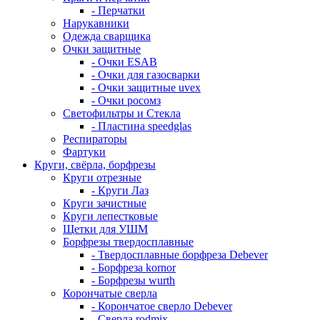
- Перчатки
Нарукавники
Одежда сварщика
Очки защитные
- Очки ESAB
- Очки для газосварки
- Очки защитные uvex
- Очки росомз
Светофильтры и Стекла
- Пластина speedglas
Респираторы
Фартуки
Круги, свёрла, борфрезы
Круги отрезные
- Круги Лаз
Круги зачистные
Круги лепестковые
Щетки для УШМ
Борфрезы твердосплавные
- Твердосплавные борфреза Debever
- Борфреза kornor
- Борфрезы wurth
Корончатые сверла
- Корончатое сверло Debever
- Сверла rodmix