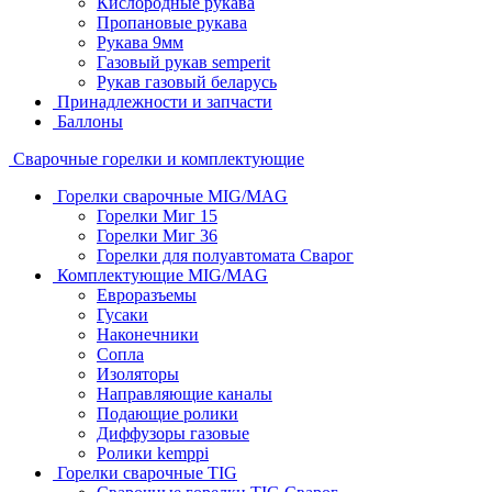
Кислородные рукава
Пропановые рукава
Рукава 9мм
Газовый рукав semperit
Рукав газовый беларусь
Принадлежности и запчасти
Баллоны
Сварочные горелки и комплектующие
Горелки сварочные MIG/MAG
Горелки Миг 15
Горелки Миг 36
Горелки для полуавтомата Сварог
Комплектующие MIG/MAG
Евроразъемы
Гусаки
Наконечники
Сопла
Изоляторы
Направляющие каналы
Подающие ролики
Диффузоры газовые
Ролики kemppi
Горелки сварочные TIG