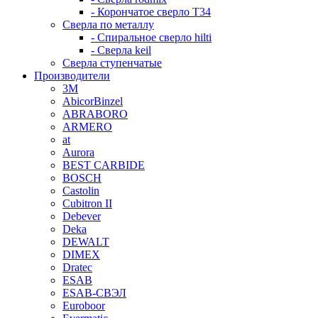
- Корончатое сверло T34
Сверла по металлу
- Спиральное сверло hilti
- Сверла keil
Сверла ступенчатые
Производители
3M
AbicorBinzel
ABRABORO
ARMERO
at
Aurora
BEST CARBIDE
BOSCH
Castolin
Cubitron II
Debever
Deka
DEWALT
DIMEX
Dratec
ESAB
ESAB-СВЭЛ
Euroboor