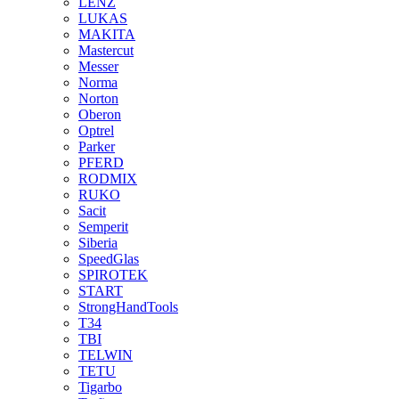
LENZ
LUKAS
MAKITA
Mastercut
Messer
Norma
Norton
Oberon
Optrel
Parker
PFERD
RODMIX
RUKO
Sacit
Semperit
Siberia
SpeedGlas
SPIROTEK
START
StrongHandTools
T34
TBI
TELWIN
TETU
Tigarbo