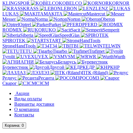
KLINGSPOR
KOBELCO
KORNOR
KRASS
LEBON
LENZ
LUKAS
MAKITA
Mastercut
Messer
Norma
Norton
Oberon
Optrel
Parker
PFERD
RODMIX
RUKO
Sacit
Semperit
Siberia
SpeedGlas
SPIROTEK
START
StrongHandTools
T34
TBI
TELWIN
TETU
Tigarbo
Trafimet
Tyrolit
UVEX
VSM
WR
Wurth
АГНИ
Беларусь
Буревестник
Другой
КЕДР
КНР
ЛАЗ
ЛЭЗ
ПТК (Riland)
Редиус
Ресанта
РОСОМЗ
Сварог
СЗСМ
Акции
Виды оплаты
Варианты доставки
О компании
Контакты
Корзина
: 0