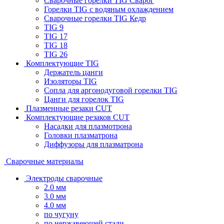
Сварочные горелки TIG Сварог
Горелки TIG с водяным охлаждением
Сварочные горелки TIG Кедр
TIG 9
TIG 17
TIG 18
TIG 26
Комплектующие TIG
Держатель цанги
Изоляторы TIG
Сопла для аргонодуговой горелки TIG
Цанги для горелок TIG
Плазменные резаки CUT
Комплектующие резаков CUT
Насадки для плазмотрона
Головки плазматрона
Диффузоры для плазматрона
Сварочные материалы
Электроды сварочные
2.0 мм
3.0 мм
4.0 мм
по чугуну
по нержавеющей стали