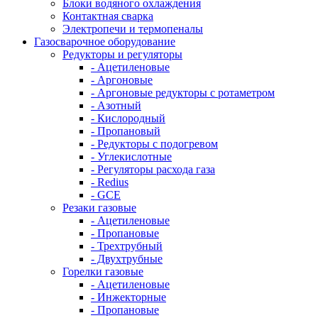
Блоки водяного охлаждения
Контактная сварка
Электропечи и термопеналы
Газосварочное оборудование
Редукторы и регуляторы
- Ацетиленовые
- Аргоновые
- Аргоновые редукторы с ротаметром
- Азотный
- Кислородный
- Пропановый
- Редукторы с подогревом
- Углекислотные
- Регуляторы расхода газа
- Redius
- GCE
Резаки газовые
- Ацетиленовые
- Пропановые
- Трехтрубный
- Двухтрубные
Горелки газовые
- Ацетиленовые
- Инжекторные
- Пропановые