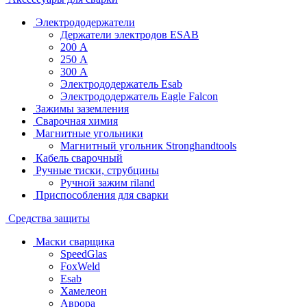
Электрододержатели
Держатели электродов ESAB
200 А
250 А
300 А
Электрододержатель Esab
Электрододержатель Eagle Falcon
Зажимы заземления
Сварочная химия
Магнитные угольники
Магнитный угольник Stronghandtools
Кабель сварочный
Ручные тиски, струбцины
Ручной зажим riland
Приспособления для сварки
Средства защиты
Маски сварщика
SpeedGlas
FoxWeld
Esab
Хамелеон
Аврора