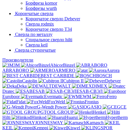
Борфреза kornor
Борфрезы wurth
Корончатые сверла
Корончатое сверло Debever
Сверла rodmix
Корончатое сверло T34
Сверла по металлу
Спиральное сверло hilti
Сверла keil
Сверла ступенчатые
Производители
3M
AbicorBinzel
ABRABORO
ARMERO
at
Aurora
BEST CARBIDE
BOSCH
Castolin
Cubitron II
Debever
Deka
DEWALT
DIMEX
Dratec
ESAB
ESAB-СВЭЛ
Euroboor
Evermatic
EWM
Ferro
Fidat
FoxWeld
Fronius
G-Wendt Power
GASIQ
GCE
GTOOL GROUP
Henkel
Hilti
Himkod
Huarui
Hypertherm
JONNESWAY
Karnasch
KEIL
Kemppi
Kiswel