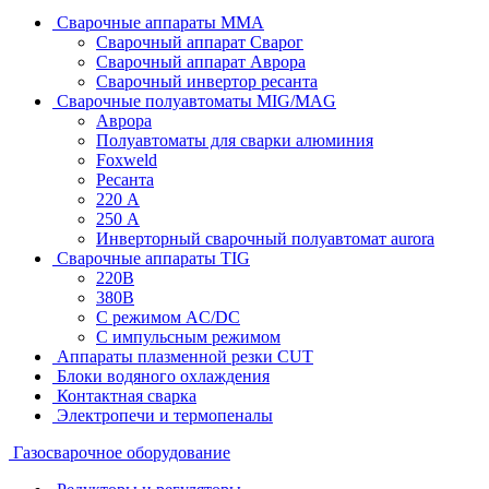
Сварочные аппараты MMA
Сварочный аппарат Сварог
Сварочный аппарат Аврора
Сварочный инвертор ресанта
Сварочные полуавтоматы MIG/MAG
Аврора
Полуавтоматы для сварки алюминия
Foxweld
Ресанта
220 А
250 А
Инверторный сварочный полуавтомат aurora
Сварочные аппараты TIG
220В
380В
С режимом AC/DC
С импульсным режимом
Аппараты плазменной резки CUT
Блоки водяного охлаждения
Контактная сварка
Электропечи и термопеналы
Газосварочное оборудование