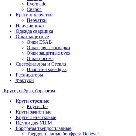
Evermatic
Сварог
Краги и перчатки
Перчатки
Нарукавники
Одежда сварщика
Очки защитные
Очки ESAB
Очки для газосварки
Очки защитные uvex
Очки росомз
Светофильтры и Стекла
Пластина speedglas
Респираторы
Фартуки
Круги, свёрла, борфрезы
Круги отрезные
Круги Лаз
Круги зачистные
Круги лепестковые
Щетки для УШМ
Борфрезы твердосплавные
Твердосплавные борфреза Debever