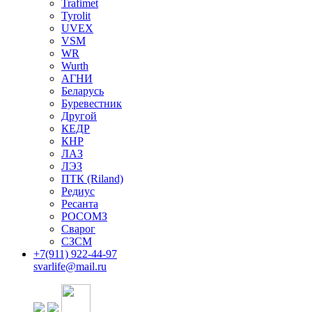
Trafimet
Tyrolit
UVEX
VSM
WR
Wurth
АГНИ
Беларусь
Буревестник
Другой
КЕДР
КНР
ЛАЗ
ЛЭЗ
ПТК (Riland)
Редиус
Ресанта
РОСОМЗ
Сварог
СЗСМ
+7(911)
922-44-97
svarlife@mail.ru