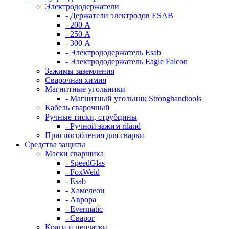
Электрододержатели
- Держатели электродов ESAB
- 200 А
- 250 А
- 300 А
- Электрододержатель Esab
- Электрододержатель Eagle Falcon
Зажимы заземления
Сварочная химия
Магнитные угольники
- Магнитный угольник Stronghandtools
Кабель сварочный
Ручные тиски, струбцины
- Ручной зажим riland
Приспособления для сварки
Средства защиты
Маски сварщика
- SpeedGlas
- FoxWeld
- Esab
- Хамелеон
- Аврора
- Evermatic
- Сварог
Краги и перчатки