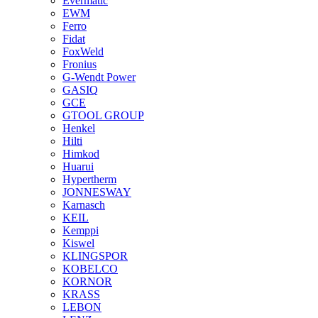
Evermatic
EWM
Ferro
Fidat
FoxWeld
Fronius
G-Wendt Power
GASIQ
GCE
GTOOL GROUP
Henkel
Hilti
Himkod
Huarui
Hypertherm
JONNESWAY
Karnasch
KEIL
Kemppi
Kiswel
KLINGSPOR
KOBELCO
KORNOR
KRASS
LEBON