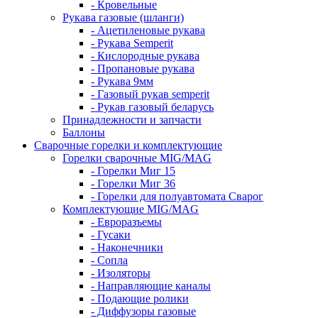
- Кровельные
Рукава газовые (шланги)
- Ацетиленовые рукава
- Рукава Semperit
- Кислородные рукава
- Пропановые рукава
- Рукава 9мм
- Газовый рукав semperit
- Рукав газовый беларусь
Принадлежности и запчасти
Баллоны
Сварочные горелки и комплектующие
Горелки сварочные MIG/MAG
- Горелки Миг 15
- Горелки Миг 36
- Горелки для полуавтомата Сварог
Комплектующие MIG/MAG
- Евроразъемы
- Гусаки
- Наконечники
- Сопла
- Изоляторы
- Направляющие каналы
- Подающие ролики
- Диффузоры газовые