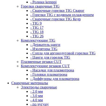
- Ролики kemppi
Горелки сварочные TIG
- Сварочные горелки TIG Сварог
- Горелки TIG с водяным охлаждением
- Сварочные горелки TIG Кедр
- TIG 9
- TIG 17
- TIG 18
- TIG 26
Комплектующие TIG
- Держатель цанги
- Изоляторы TIG
- Сопла для аргонодуговой горелки TIG
- Цанги для горелок TIG
Плазменные резаки CUT
Комплектующие резаков CUT
- Насадки для плазмотрона
- Головки плазматрона
- Диффузоры для плазматрона
Сварочные материалы
Электроды сварочные
- 2.0 мм
- 3.0 мм
- 4.0 мм
- по чугуну