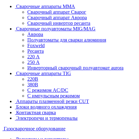
Сварочные аппараты MMA
Сварочный аппарат Сварог
Сварочный аппарат Аврора
Сварочный инвертор ресанта
Сварочные полуавтоматы MIG/MAG
Аврора
Полуавтоматы для сварки алюминия
Foxweld
Ресанта
220 А
250 А
Инверторный сварочный полуавтомат aurora
Сварочные аппараты TIG
220В
380В
С режимом AC/DC
С импульсным режимом
Аппараты плазменной резки CUT
Блоки водяного охлаждения
Контактная сварка
Электропечи и термопеналы
Газосварочное оборудование