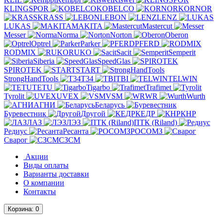
KLINGSPOR
KOBELCO
KORNOR
KRASS
LEBON
LENZ
LUKAS
MAKITA
Mastercut
Messer
Norma
Norton
Oberon
Optrel
Parker
PFERD
RODMIX
RUKO
Sacit
Semperit
Siberia
SpeedGlas
SPIROTEK
START
StrongHandTools
T34
TBI
TELWIN
TETU
Tigarbo
Trafimet
Tyrolit
UVEX
VSM
WR
Wurth
АГНИ
Беларусь
Буревестник
Другой
КЕДР
КНР
ЛАЗ
ЛЭЗ
ПТК (Riland)
Редиус
Ресанта
РОСОМЗ
Сварог
СЗСМ
Акции
Виды оплаты
Варианты доставки
О компании
Контакты
Корзина
: 0