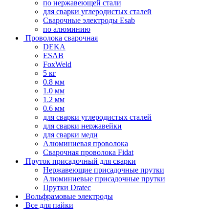
по нержавеющей стали
для сварки углеродистых сталей
Сварочные электроды Esab
по алюминию
Проволока сварочная
DEKA
ESAB
FoxWeld
5 кг
0.8 мм
1.0 мм
1.2 мм
0.6 мм
для сварки углеродистых сталей
для сварки нержавейки
для сварки меди
Алюминиевая проволока
Сварочная проволока Fidat
Пруток присадочный для сварки
Нержавеющие присадочные прутки
Алюминиевые присадочные прутки
Прутки Dratec
Вольфрамовые электроды
Все для пайки