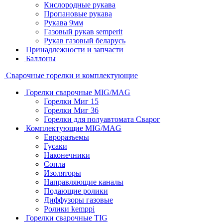
Кислородные рукава
Пропановые рукава
Рукава 9мм
Газовый рукав semperit
Рукав газовый беларусь
Принадлежности и запчасти
Баллоны
Сварочные горелки и комплектующие
Горелки сварочные MIG/MAG
Горелки Миг 15
Горелки Миг 36
Горелки для полуавтомата Сварог
Комплектующие MIG/MAG
Евроразъемы
Гусаки
Наконечники
Сопла
Изоляторы
Направляющие каналы
Подающие ролики
Диффузоры газовые
Ролики kemppi
Горелки сварочные TIG