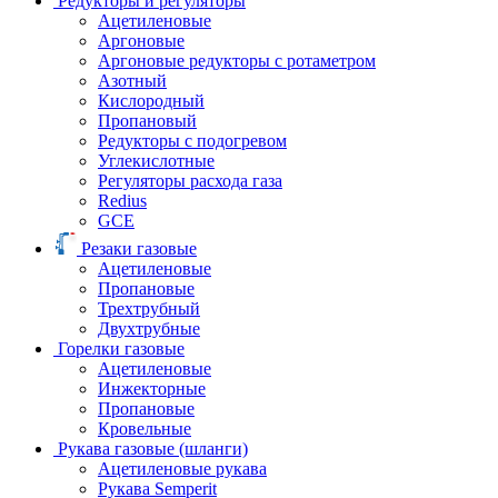
Редукторы и регуляторы
Ацетиленовые
Аргоновые
Аргоновые редукторы с ротаметром
Азотный
Кислородный
Пропановый
Редукторы с подогревом
Углекислотные
Регуляторы расхода газа
Redius
GCE
Резаки газовые
Ацетиленовые
Пропановые
Трехтрубный
Двухтрубные
Горелки газовые
Ацетиленовые
Инжекторные
Пропановые
Кровельные
Рукава газовые (шланги)
Ацетиленовые рукава
Рукава Semperit