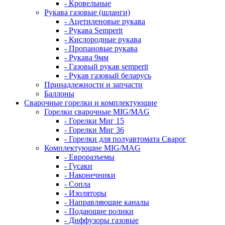
- Кровельные
Рукава газовые (шланги)
- Ацетиленовые рукава
- Рукава Semperit
- Кислородные рукава
- Пропановые рукава
- Рукава 9мм
- Газовый рукав semperit
- Рукав газовый беларусь
Принадлежности и запчасти
Баллоны
Сварочные горелки и комплектующие
Горелки сварочные MIG/MAG
- Горелки Миг 15
- Горелки Миг 36
- Горелки для полуавтомата Сварог
Комплектующие MIG/MAG
- Евроразъемы
- Гусаки
- Наконечники
- Сопла
- Изоляторы
- Направляющие каналы
- Подающие ролики
- Диффузоры газовые