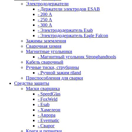
Электрододержатели
- Держатели электродов ESAB
- 200 А
- 250 А
- 300 А
- Электрододержатель Esab
- Электрододержатель Eagle Falcon
Зажимы заземления
Сварочная химия
Магнитные угольники
- Магнитный угольник Stronghandtools
Кабель сварочный
Ручные тиски, струбцины
- Ручной зажим riland
Приспособления для сварки
Средства защиты
Маски сварщика
- SpeedGlas
- FoxWeld
- Esab
- Хамелеон
- Аврора
- Evermatic
- Сварог
Краги и перчатки