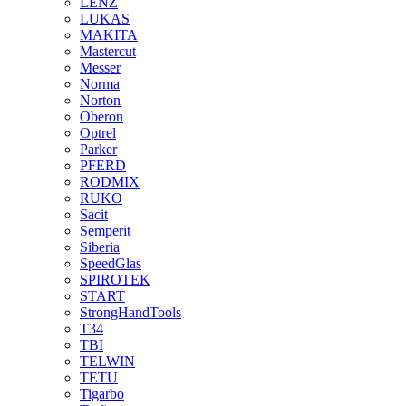
LENZ
LUKAS
MAKITA
Mastercut
Messer
Norma
Norton
Oberon
Optrel
Parker
PFERD
RODMIX
RUKO
Sacit
Semperit
Siberia
SpeedGlas
SPIROTEK
START
StrongHandTools
T34
TBI
TELWIN
TETU
Tigarbo