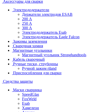
Аксессуары для сварки
Электрододержатели
Держатели электродов ESAB
200 А
250 А
300 А
Электрододержатель Esab
Электрододержатель Eagle Falcon
Зажимы заземления
Сварочная химия
Магнитные угольники
Магнитный угольник Stronghandtools
Кабель сварочный
Ручные тиски, струбцины
Ручной зажим riland
Приспособления для сварки
Средства защиты
Маски сварщика
SpeedGlas
FoxWeld
Esab
Хамелеон