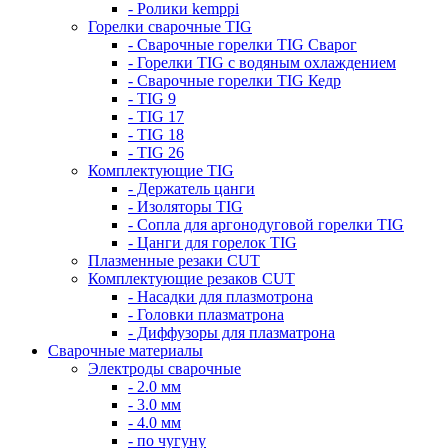
- Ролики kemppi
Горелки сварочные TIG
- Сварочные горелки TIG Сварог
- Горелки TIG с водяным охлаждением
- Сварочные горелки TIG Кедр
- TIG 9
- TIG 17
- TIG 18
- TIG 26
Комплектующие TIG
- Держатель цанги
- Изоляторы TIG
- Сопла для аргонодуговой горелки TIG
- Цанги для горелок TIG
Плазменные резаки CUT
Комплектующие резаков CUT
- Насадки для плазмотрона
- Головки плазматрона
- Диффузоры для плазматрона
Сварочные материалы
Электроды сварочные
- 2.0 мм
- 3.0 мм
- 4.0 мм
- по чугуну