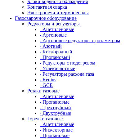
Блоки водяного охлаждения
Контактная сварка
Электропечи и термопеналы
Газосварочное оборудование
Редукторы и регуляторы
- Ацетиленовые
- Аргоновые
- Аргоновые редукторы с ротаметром
- Азотный
- Кислородный
- Пропановый
- Редукторы с подогревом
- Углекислотные
- Регуляторы расхода газа
- Redius
- GCE
Резаки газовые
- Ацетиленовые
- Пропановые
- Трехтрубный
- Двухтрубные
Горелки газовые
- Ацетиленовые
- Инжекторные
- Пропановые