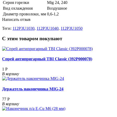
Серия горелки
Mig 24, 240
Вид охлаждения
Воздушное
Диаметр проволоки, мм
0,6-1,2
Написать отзыв
Теги:
112P3U1030
,
112P3U1040
,
112P3U1050
С этим товаром покупают
Спрей антипригарный TBI Classic (392P000078)
1 Р
В корзину
Держатель наконечника MIG-24
77 Р
В корзину