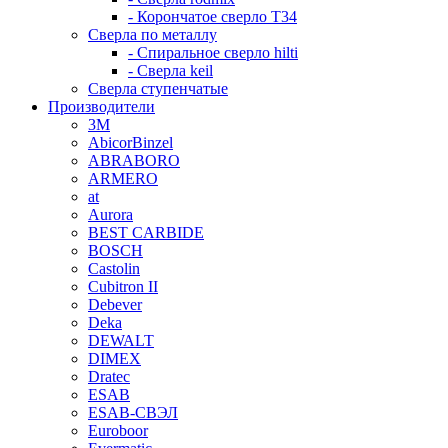
- Корончатое сверло T34
Сверла по металлу
- Спиральное сверло hilti
- Сверла keil
Сверла ступенчатые
Производители
3M
AbicorBinzel
ABRABORO
ARMERO
at
Aurora
BEST CARBIDE
BOSCH
Castolin
Cubitron II
Debever
Deka
DEWALT
DIMEX
Dratec
ESAB
ESAB-СВЭЛ
Euroboor