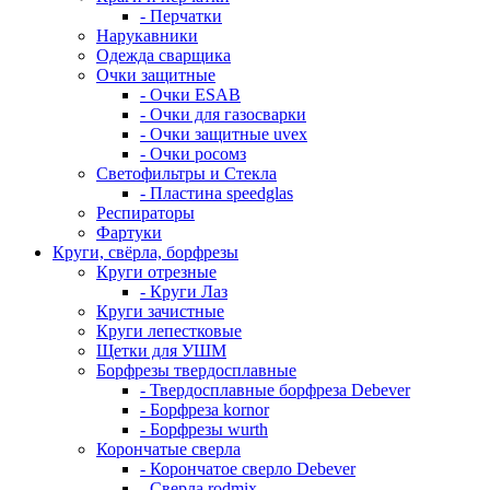
- Перчатки
Нарукавники
Одежда сварщика
Очки защитные
- Очки ESAB
- Очки для газосварки
- Очки защитные uvex
- Очки росомз
Светофильтры и Стекла
- Пластина speedglas
Респираторы
Фартуки
Круги, свёрла, борфрезы
Круги отрезные
- Круги Лаз
Круги зачистные
Круги лепестковые
Щетки для УШМ
Борфрезы твердосплавные
- Твердосплавные борфреза Debever
- Борфреза kornor
- Борфрезы wurth
Корончатые сверла
- Корончатое сверло Debever
- Сверла rodmix