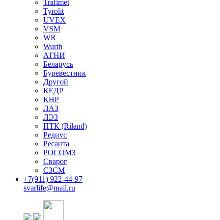
Trafimet
Tyrolit
UVEX
VSM
WR
Wurth
АГНИ
Беларусь
Буревестник
Другой
КЕДР
КНР
ЛАЗ
ЛЭЗ
ПТК (Riland)
Редиус
Ресанта
РОСОМЗ
Сварог
СЗСМ
+7(911)
922-44-97
svarlife@mail.ru