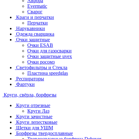
Аврора
Evermatic
Сварог
Краги и перчатки
Перчатки
Нарукавники
Одежда сварщика
Очки защитные
Очки ESAB
Очки для газосварки
Очки защитные uvex
Очки росомз
Светофильтры и Стекла
Пластина speedglas
Респираторы
Фартуки
Круги, свёрла, борфрезы
Круги отрезные
Круги Лаз
Круги зачистные
Круги лепестковые
Щетки для УШМ
Борфрезы твердосплавные
Твердосплавные борфреза Debever