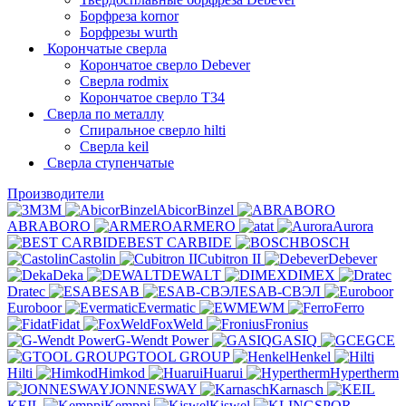
Борфреза kornor
Борфрезы wurth
Корончатые сверла
Корончатое сверло Debever
Сверла rodmix
Корончатое сверло T34
Сверла по металлу
Спиральное сверло hilti
Сверла keil
Сверла ступенчатые
Производители
3M
AbicorBinzel
ABRABORO
ARMERO
at
Aurora
BEST CARBIDE
BOSCH
Castolin
Cubitron II
Debever
Deka
DEWALT
DIMEX
Dratec
ESAB
ESAB-СВЭЛ
Euroboor
Evermatic
EWM
Ferro
Fidat
FoxWeld
Fronius
G-Wendt Power
GASIQ
GCE
GTOOL GROUP
Henkel
Hilti
Himkod
Huarui
Hypertherm
JONNESWAY
Karnasch
KEIL
Kemppi
Kiswel