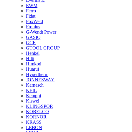
Evermatic
EWM
Ferro
Fidat
FoxWeld
Fronius
G-Wendt Power
GASIQ
GCE
GTOOL GROUP
Henkel
Hilti
Himkod
Huarui
Hypertherm
JONNESWAY
Karnasch
KEIL
Kemppi
Kiswel
KLINGSPOR
KOBELCO
KORNOR
KRASS
LEBON