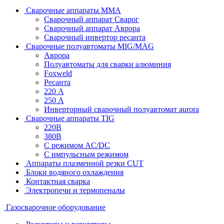
Сварочные аппараты MMA
Сварочный аппарат Сварог
Сварочный аппарат Аврора
Сварочный инвертор ресанта
Сварочные полуавтоматы MIG/MAG
Аврора
Полуавтоматы для сварки алюминия
Foxweld
Ресанта
220 А
250 А
Инверторный сварочный полуавтомат aurora
Сварочные аппараты TIG
220В
380В
С режимом AC/DC
С импульсным режимом
Аппараты плазменной резки CUT
Блоки водяного охлаждения
Контактная сварка
Электропечи и термопеналы
Газосварочное оборудование