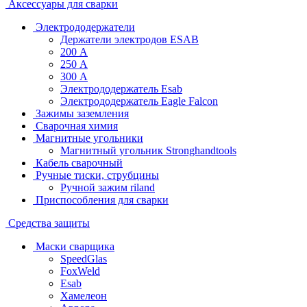
Аксессуары для сварки
Электрододержатели
Держатели электродов ESAB
200 А
250 А
300 А
Электрододержатель Esab
Электрододержатель Eagle Falcon
Зажимы заземления
Сварочная химия
Магнитные угольники
Магнитный угольник Stronghandtools
Кабель сварочный
Ручные тиски, струбцины
Ручной зажим riland
Приспособления для сварки
Средства защиты
Маски сварщика
SpeedGlas
FoxWeld
Esab
Хамелеон