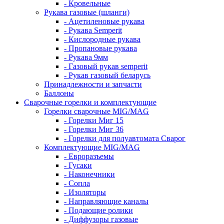
- Кровельные
Рукава газовые (шланги)
- Ацетиленовые рукава
- Рукава Semperit
- Кислородные рукава
- Пропановые рукава
- Рукава 9мм
- Газовый рукав semperit
- Рукав газовый беларусь
Принадлежности и запчасти
Баллоны
Сварочные горелки и комплектующие
Горелки сварочные MIG/MAG
- Горелки Миг 15
- Горелки Миг 36
- Горелки для полуавтомата Сварог
Комплектующие MIG/MAG
- Евроразъемы
- Гусаки
- Наконечники
- Сопла
- Изоляторы
- Направляющие каналы
- Подающие ролики
- Диффузоры газовые