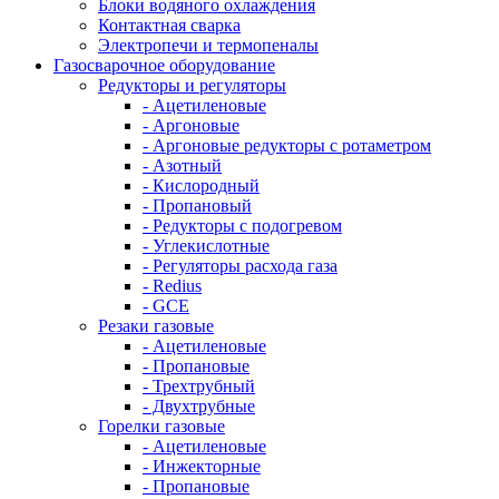
Блоки водяного охлаждения
Контактная сварка
Электропечи и термопеналы
Газосварочное оборудование
Редукторы и регуляторы
- Ацетиленовые
- Аргоновые
- Аргоновые редукторы с ротаметром
- Азотный
- Кислородный
- Пропановый
- Редукторы с подогревом
- Углекислотные
- Регуляторы расхода газа
- Redius
- GCE
Резаки газовые
- Ацетиленовые
- Пропановые
- Трехтрубный
- Двухтрубные
Горелки газовые
- Ацетиленовые
- Инжекторные
- Пропановые