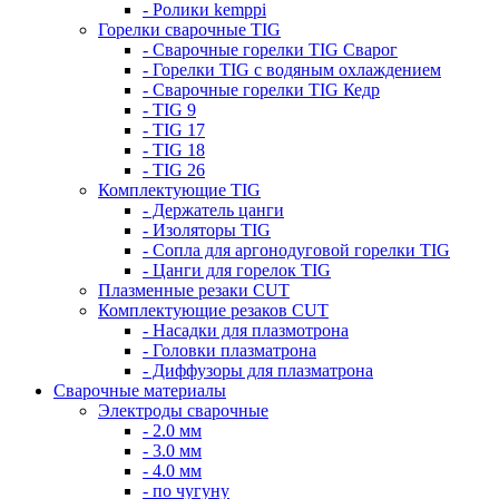
- Ролики kemppi
Горелки сварочные TIG
- Сварочные горелки TIG Сварог
- Горелки TIG с водяным охлаждением
- Сварочные горелки TIG Кедр
- TIG 9
- TIG 17
- TIG 18
- TIG 26
Комплектующие TIG
- Держатель цанги
- Изоляторы TIG
- Сопла для аргонодуговой горелки TIG
- Цанги для горелок TIG
Плазменные резаки CUT
Комплектующие резаков CUT
- Насадки для плазмотрона
- Головки плазматрона
- Диффузоры для плазматрона
Сварочные материалы
Электроды сварочные
- 2.0 мм
- 3.0 мм
- 4.0 мм
- по чугуну