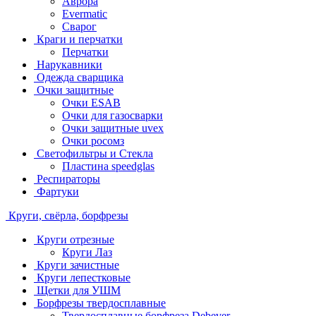
Аврора
Evermatic
Сварог
Краги и перчатки
Перчатки
Нарукавники
Одежда сварщика
Очки защитные
Очки ESAB
Очки для газосварки
Очки защитные uvex
Очки росомз
Светофильтры и Стекла
Пластина speedglas
Респираторы
Фартуки
Круги, свёрла, борфрезы
Круги отрезные
Круги Лаз
Круги зачистные
Круги лепестковые
Щетки для УШМ
Борфрезы твердосплавные
Твердосплавные борфреза Debever