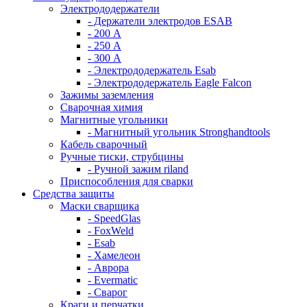
Электрододержатели
- Держатели электродов ESAB
- 200 А
- 250 А
- 300 А
- Электрододержатель Esab
- Электрододержатель Eagle Falcon
Зажимы заземления
Сварочная химия
Магнитные угольники
- Магнитный угольник Stronghandtools
Кабель сварочный
Ручные тиски, струбцины
- Ручной зажим riland
Приспособления для сварки
Средства защиты
Маски сварщика
- SpeedGlas
- FoxWeld
- Esab
- Хамелеон
- Аврора
- Evermatic
- Сварог
Краги и перчатки