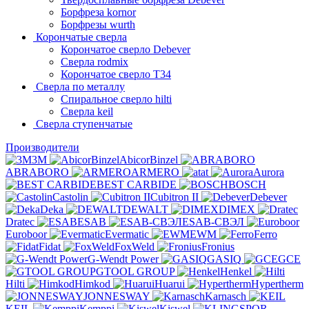
Борфреза kornor
Борфрезы wurth
Корончатые сверла
Корончатое сверло Debever
Сверла rodmix
Корончатое сверло T34
Сверла по металлу
Спиральное сверло hilti
Сверла keil
Сверла ступенчатые
Производители
3M
AbicorBinzel
ABRABORO
ARMERO
at
Aurora
BEST CARBIDE
BOSCH
Castolin
Cubitron II
Debever
Deka
DEWALT
DIMEX
Dratec
ESAB
ESAB-СВЭЛ
Euroboor
Evermatic
EWM
Ferro
Fidat
FoxWeld
Fronius
G-Wendt Power
GASIQ
GCE
GTOOL GROUP
Henkel
Hilti
Himkod
Huarui
Hypertherm
JONNESWAY
Karnasch
KEIL
Kemppi
Kiswel