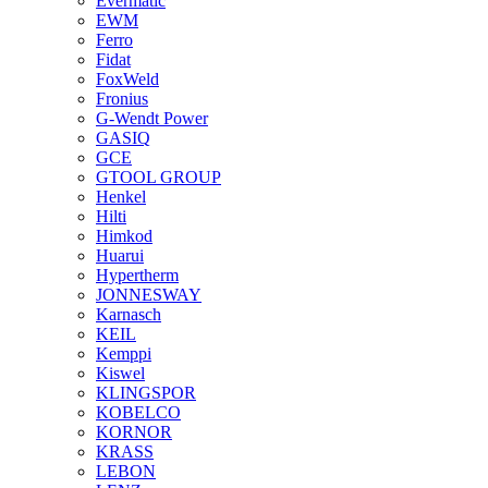
Evermatic
EWM
Ferro
Fidat
FoxWeld
Fronius
G-Wendt Power
GASIQ
GCE
GTOOL GROUP
Henkel
Hilti
Himkod
Huarui
Hypertherm
JONNESWAY
Karnasch
KEIL
Kemppi
Kiswel
KLINGSPOR
KOBELCO
KORNOR
KRASS
LEBON