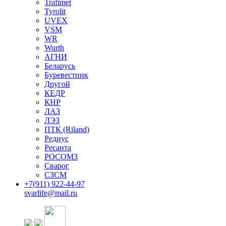
Trafimet
Tyrolit
UVEX
VSM
WR
Wurth
АГНИ
Беларусь
Буревестник
Другой
КЕДР
КНР
ЛАЗ
ЛЭЗ
ПТК (Riland)
Редиус
Ресанта
РОСОМЗ
Сварог
СЗСМ
+7(911)
922-44-97
svarlife@mail.ru