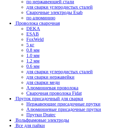
по нержавеющей стали
для сварки углеродистых сталей
Сварочные электроды Esab
по алюминию
Проволока сварочная
DEKA
ESAB
FoxWeld
5 кг
0.8 мм
1.0 мм
1.2 мм
0.6 мм
для сварки углеродистых сталей
для сварки нержавейки
для сварки меди
Алюминиевая проволока
Сварочная проволока Fidat
Пруток присадочный для сварки
Нержавеющие присадочные прутки
Алюминиевые присадочные прутки
Прутки Dratec
Вольфрамовые электроды
Все для пайки