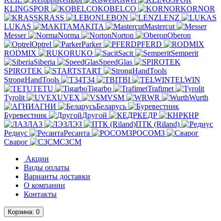
KLINGSPOR
KOBELCO
KORNOR
KRASS
LEBON
LENZ
LUKAS
MAKITA
Mastercut
Messer
Norma
Norton
Oberon
Optrel
Parker
PFERD
RODMIX
RUKO
Sacit
Semperit
Siberia
SpeedGlas
SPIROTEK
START
StrongHandTools
T34
TBI
TELWIN
TETU
Tigarbo
Trafimet
Tyrolit
UVEX
VSM
WR
Wurth
АГНИ
Беларусь
Буревестник
Другой
КЕДР
КНР
ЛАЗ
ЛЭЗ
ПТК (Riland)
Редиус
Ресанта
РОСОМЗ
Сварог
СЗСМ
Акции
Виды оплаты
Варианты доставки
О компании
Контакты
Корзина
: 0