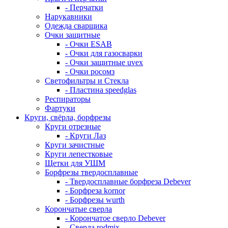
- Перчатки
Нарукавники
Одежда сварщика
Очки защитные
- Очки ESAB
- Очки для газосварки
- Очки защитные uvex
- Очки росомз
Светофильтры и Стекла
- Пластина speedglas
Респираторы
Фартуки
Круги, свёрла, борфрезы
Круги отрезные
- Круги Лаз
Круги зачистные
Круги лепестковые
Щетки для УШМ
Борфрезы твердосплавные
- Твердосплавные борфреза Debever
- Борфреза kornor
- Борфрезы wurth
Корончатые сверла
- Корончатое сверло Debever
- Сверла rodmix