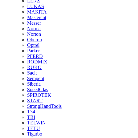
LENZ
LUKAS
MAKITA
Mastercut
Messer
Norma
Norton
Oberon
Optrel
Parker
PFERD
RODMIX
RUKO
Sacit
Semperit
Siberia
SpeedGlas
SPIROTEK
START
StrongHandTools
T34
TBI
TELWIN
TETU
Tigarbo