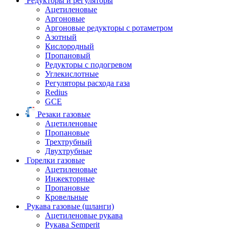
Редукторы и регуляторы
Ацетиленовые
Аргоновые
Аргоновые редукторы с ротаметром
Азотный
Кислородный
Пропановый
Редукторы с подогревом
Углекислотные
Регуляторы расхода газа
Redius
GCE
Резаки газовые
Ацетиленовые
Пропановые
Трехтрубный
Двухтрубные
Горелки газовые
Ацетиленовые
Инжекторные
Пропановые
Кровельные
Рукава газовые (шланги)
Ацетиленовые рукава
Рукава Semperit