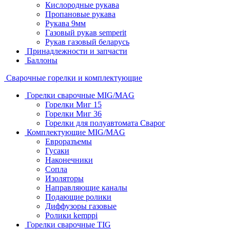
Кислородные рукава
Пропановые рукава
Рукава 9мм
Газовый рукав semperit
Рукав газовый беларусь
Принадлежности и запчасти
Баллоны
Сварочные горелки и комплектующие
Горелки сварочные MIG/MAG
Горелки Миг 15
Горелки Миг 36
Горелки для полуавтомата Сварог
Комплектующие MIG/MAG
Евроразъемы
Гусаки
Наконечники
Сопла
Изоляторы
Направляющие каналы
Подающие ролики
Диффузоры газовые
Ролики kemppi
Горелки сварочные TIG