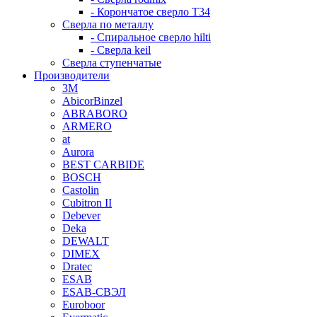
- Корончатое сверло T34
Сверла по металлу
- Спиральное сверло hilti
- Сверла keil
Сверла ступенчатые
Производители
3M
AbicorBinzel
ABRABORO
ARMERO
at
Aurora
BEST CARBIDE
BOSCH
Castolin
Cubitron II
Debever
Deka
DEWALT
DIMEX
Dratec
ESAB
ESAB-СВЭЛ
Euroboor