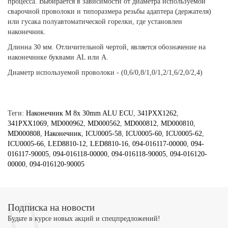
процесса. Выбирается в зависимости от диаметра используемой
сварочной проволоки и типоразмера резьбы адаптера (держателя)
или гусака полуавтоматической горелки, где установлен
наконечник.
Длинна 30 мм. Отличительной чертой, является обозначение на
наконечнике буквами AL или A.
Диаметр используемой проволоки - (0,6/0,8/1,0/1,2/1,6/2,0/2,4)
Теги:
Наконечник M 8x 30mm ALU ECU
,
341PXX1262
,
341PXX1069
,
MD000962
,
MD000562
,
MD000812
,
MD000810
,
MD000808
,
Наконечник
,
ICU0005-58
,
ICU0005-60
,
ICU0005-62
,
ICU0005-66
,
LED8810-12
,
LED8810-16
,
094-016117-00000
,
094-
016117-90005
,
094-016118-00000
,
094-016118-90005
,
094-016120-
00000
,
094-016120-90005
Подписка на новости
Будьте в курсе новых акций и спецпредложений!