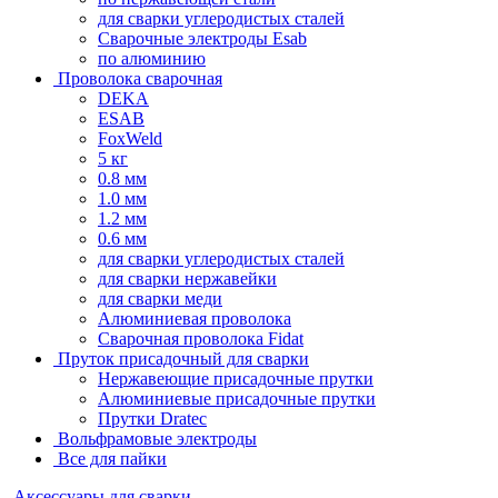
для сварки углеродистых сталей
Сварочные электроды Esab
по алюминию
Проволока сварочная
DEKA
ESAB
FoxWeld
5 кг
0.8 мм
1.0 мм
1.2 мм
0.6 мм
для сварки углеродистых сталей
для сварки нержавейки
для сварки меди
Алюминиевая проволока
Сварочная проволока Fidat
Пруток присадочный для сварки
Нержавеющие присадочные прутки
Алюминиевые присадочные прутки
Прутки Dratec
Вольфрамовые электроды
Все для пайки
Аксессуары для сварки