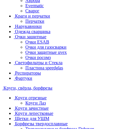
Аврора
Evermatic
Сварог
Краги и перчатки
Перчатки
Нарукавники
Одежда сварщика
Очки защитные
Очки ESAB
Очки для газосварки
Очки защитные uvex
Очки росомз
Светофильтры и Стекла
Пластина speedglas
Респираторы
Фартуки
Круги, свёрла, борфрезы
Круги отрезные
Круги Лаз
Круги зачистные
Круги лепестковые
Щетки для УШМ
Борфрезы твердосплавные
Твердосплавные борфреза Debever