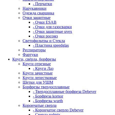
- Перчатки
Нарукавники
Одежда сварщика
Очки защитные
- Очки ESAB
- Очки для газосварки
- Очки защитные uvex
- Очки росомз
Светофильтры и Стекла
- Пластина speedglas
Респираторы
Фартуки
Круги, свёрла, борфрезы
Круги отрезные
- Круги Лаз
Круги зачистные
Круги лепестковые
Щетки для УШМ
Борфрезы твердосплавные
- Твердосплавные борфреза Debever
- Борфреза kornor
- Борфрезы wurth
Корончатые сверла
- Корончатое сверло Debever
- Сверла rodmix