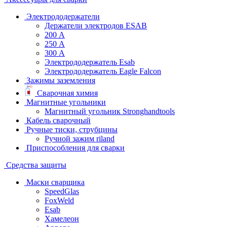
Электрододержатели
Держатели электродов ESAB
200 А
250 А
300 А
Электрододержатель Esab
Электрододержатель Eagle Falcon
Зажимы заземления
Сварочная химия
Магнитные угольники
Магнитный угольник Stronghandtools
Кабель сварочный
Ручные тиски, струбцины
Ручной зажим riland
Приспособления для сварки
Средства защиты
Маски сварщика
SpeedGlas
FoxWeld
Esab
Хамелеон