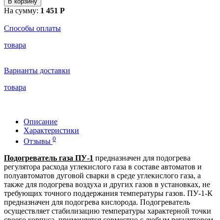
В корзину
На сумму:
1 451 Р
Способы оплаты
товара
Варианты доставки
товара
Описание
Характеристики
0
Отзывы
Подогреватель газа ПУ-1
предназначен для подогрева
регулятора расхода углекислого газа в составе автоматов и
полуавтоматов дуговой сварки в среде углекислого газа, а
также для подогрева воздуха и других газов в установках, не
требующих точного поддержания температуры газов. ПУ-1-К
предназначeн для подогревa кислородa. Подогреватель
осуществляет стабилизацию температуры характерной точки
своего корпуса, применяется совместно с любым регулятором