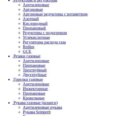
Редукторы и регуляторы
Ацетиленовые
Аргоновые
Аргоновые редукторы с ротаметром
Азотный
Кислородный
Пропановый
Редукторы с подогревом
Углекислотные
Регуляторы расхода газа
Redius
GCE
Резаки газовые
Ацетиленовые
Пропановые
Трехтрубный
Двухтрубные
Горелки газовые
Ацетиленовые
Инжекторные
Пропановые
Кровельные
Рукава газовые (шланги)
Ацетиленовые рукава
Рукава Semperit