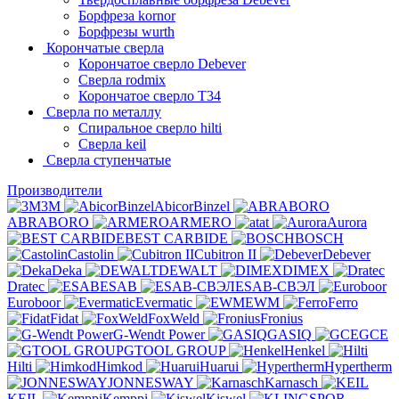
Борфреза kornor
Борфрезы wurth
Корончатые сверла
Корончатое сверло Debever
Сверла rodmix
Корончатое сверло T34
Сверла по металлу
Спиральное сверло hilti
Сверла keil
Сверла ступенчатые
Производители
3M
AbicorBinzel
ABRABORO
ARMERO
at
Aurora
BEST CARBIDE
BOSCH
Castolin
Cubitron II
Debever
Deka
DEWALT
DIMEX
Dratec
ESAB
ESAB-СВЭЛ
Euroboor
Evermatic
EWM
Ferro
Fidat
FoxWeld
Fronius
G-Wendt Power
GASIQ
GCE
GTOOL GROUP
Henkel
Hilti
Himkod
Huarui
Hypertherm
JONNESWAY
Karnasch
KEIL
Kemppi
Kiswel