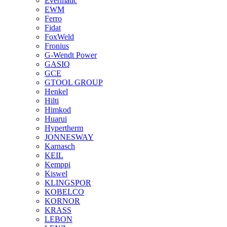
Evermatic
EWM
Ferro
Fidat
FoxWeld
Fronius
G-Wendt Power
GASIQ
GCE
GTOOL GROUP
Henkel
Hilti
Himkod
Huarui
Hypertherm
JONNESWAY
Karnasch
KEIL
Kemppi
Kiswel
KLINGSPOR
KOBELCO
KORNOR
KRASS
LEBON