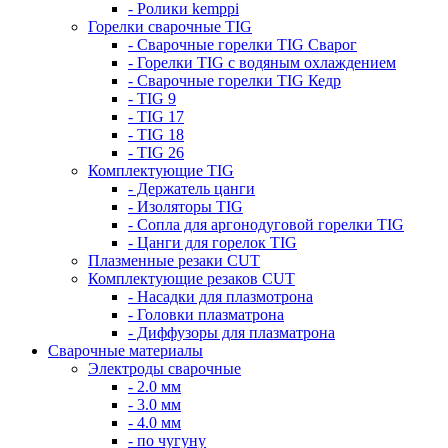
- Ролики kemppi
Горелки сварочные TIG
- Сварочные горелки TIG Сварог
- Горелки TIG с водяным охлаждением
- Сварочные горелки TIG Кедр
- TIG 9
- TIG 17
- TIG 18
- TIG 26
Комплектующие TIG
- Держатель цанги
- Изоляторы TIG
- Сопла для аргонодуговой горелки TIG
- Цанги для горелок TIG
Плазменные резаки CUT
Комплектующие резаков CUT
- Насадки для плазмотрона
- Головки плазматрона
- Диффузоры для плазматрона
Сварочные материалы
Электроды сварочные
- 2.0 мм
- 3.0 мм
- 4.0 мм
- по чугуну