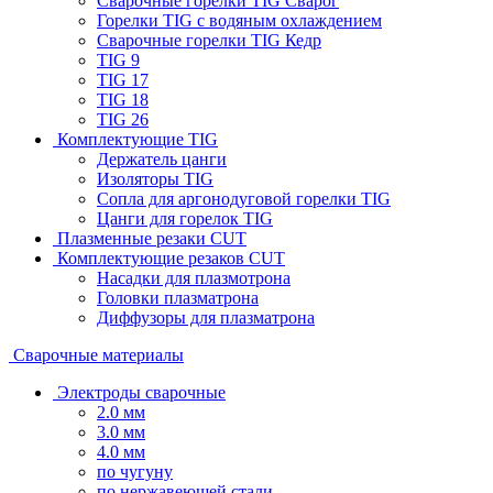
Сварочные горелки TIG Сварог
Горелки TIG с водяным охлаждением
Сварочные горелки TIG Кедр
TIG 9
TIG 17
TIG 18
TIG 26
Комплектующие TIG
Держатель цанги
Изоляторы TIG
Сопла для аргонодуговой горелки TIG
Цанги для горелок TIG
Плазменные резаки CUT
Комплектующие резаков CUT
Насадки для плазмотрона
Головки плазматрона
Диффузоры для плазматрона
Сварочные материалы
Электроды сварочные
2.0 мм
3.0 мм
4.0 мм
по чугуну
по нержавеющей стали