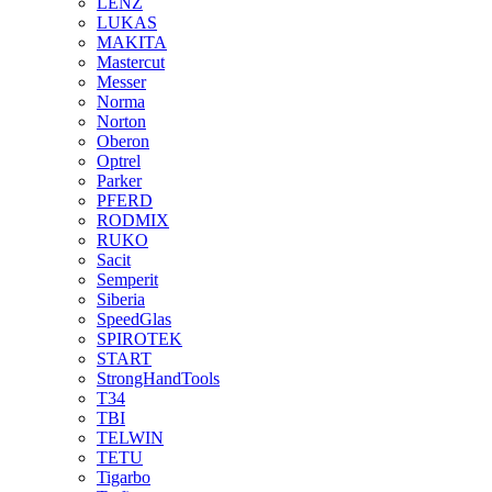
LENZ
LUKAS
MAKITA
Mastercut
Messer
Norma
Norton
Oberon
Optrel
Parker
PFERD
RODMIX
RUKO
Sacit
Semperit
Siberia
SpeedGlas
SPIROTEK
START
StrongHandTools
T34
TBI
TELWIN
TETU
Tigarbo