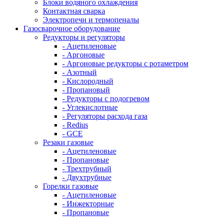
Блоки водяного охлаждения
Контактная сварка
Электропечи и термопеналы
Газосварочное оборудование
Редукторы и регуляторы
- Ацетиленовые
- Аргоновые
- Аргоновые редукторы с ротаметром
- Азотный
- Кислородный
- Пропановый
- Редукторы с подогревом
- Углекислотные
- Регуляторы расхода газа
- Redius
- GCE
Резаки газовые
- Ацетиленовые
- Пропановые
- Трехтрубный
- Двухтрубные
Горелки газовые
- Ацетиленовые
- Инжекторные
- Пропановые