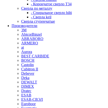
- Корончатое сверло T34
Сверла по металлу
- Спиральное сверло hilti
- Сверла keil
Сверла ступенчатые
Производители
3M
AbicorBinzel
ABRABORO
ARMERO
at
Aurora
BEST CARBIDE
BOSCH
Castolin
Cubitron II
Debever
Deka
DEWALT
DIMEX
Dratec
ESAB
ESAB-СВЭЛ
Euroboor