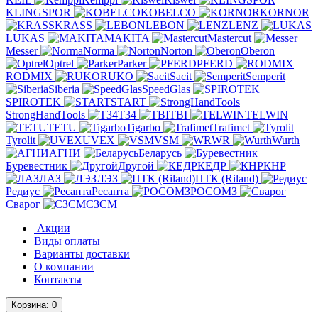
KLINGSPOR
KOBELCO
KORNOR
KRASS
LEBON
LENZ
LUKAS
MAKITA
Mastercut
Messer
Norma
Norton
Oberon
Optrel
Parker
PFERD
RODMIX
RUKO
Sacit
Semperit
Siberia
SpeedGlas
SPIROTEK
START
StrongHandTools
T34
TBI
TELWIN
TETU
Tigarbo
Trafimet
Tyrolit
UVEX
VSM
WR
Wurth
АГНИ
Беларусь
Буревестник
Другой
КЕДР
КНР
ЛАЗ
ЛЭЗ
ПТК (Riland)
Редиус
Ресанта
РОСОМЗ
Сварог
СЗСМ
Акции
Виды оплаты
Варианты доставки
О компании
Контакты
Корзина
: 0