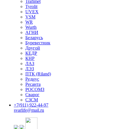
Trafimet
Tyrolit
UVEX
VSM
WR
Wurth
АГНИ
Беларусь
Буревестник
Другой
КЕДР
КНР
ЛАЗ
ЛЭЗ
ПТК (Riland)
Редиус
Ресанта
РОСОМЗ
Сварог
СЗСМ
+7(911)
922-44-97
svarlife@mail.ru