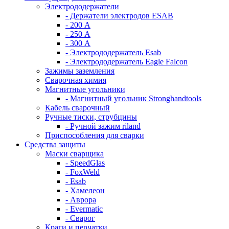
Электрододержатели
- Держатели электродов ESAB
- 200 А
- 250 А
- 300 А
- Электрододержатель Esab
- Электрододержатель Eagle Falcon
Зажимы заземления
Сварочная химия
Магнитные угольники
- Магнитный угольник Stronghandtools
Кабель сварочный
Ручные тиски, струбцины
- Ручной зажим riland
Приспособления для сварки
Средства защиты
Маски сварщика
- SpeedGlas
- FoxWeld
- Esab
- Хамелеон
- Аврора
- Evermatic
- Сварог
Краги и перчатки