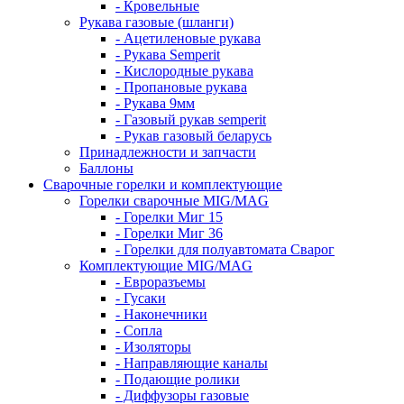
- Кровельные
Рукава газовые (шланги)
- Ацетиленовые рукава
- Рукава Semperit
- Кислородные рукава
- Пропановые рукава
- Рукава 9мм
- Газовый рукав semperit
- Рукав газовый беларусь
Принадлежности и запчасти
Баллоны
Сварочные горелки и комплектующие
Горелки сварочные MIG/MAG
- Горелки Миг 15
- Горелки Миг 36
- Горелки для полуавтомата Сварог
Комплектующие MIG/MAG
- Евроразъемы
- Гусаки
- Наконечники
- Сопла
- Изоляторы
- Направляющие каналы
- Подающие ролики
- Диффузоры газовые