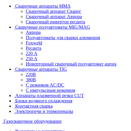
Сварочные аппараты MMA
Сварочный аппарат Сварог
Сварочный аппарат Аврора
Сварочный инвертор ресанта
Сварочные полуавтоматы MIG/MAG
Аврора
Полуавтоматы для сварки алюминия
Foxweld
Ресанта
220 А
250 А
Инверторный сварочный полуавтомат aurora
Сварочные аппараты TIG
220В
380В
С режимом AC/DC
С импульсным режимом
Аппараты плазменной резки CUT
Блоки водяного охлаждения
Контактная сварка
Электропечи и термопеналы
Газосварочное оборудование