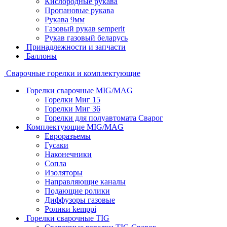
Кислородные рукава
Пропановые рукава
Рукава 9мм
Газовый рукав semperit
Рукав газовый беларусь
Принадлежности и запчасти
Баллоны
Сварочные горелки и комплектующие
Горелки сварочные MIG/MAG
Горелки Миг 15
Горелки Миг 36
Горелки для полуавтомата Сварог
Комплектующие MIG/MAG
Евроразъемы
Гусаки
Наконечники
Сопла
Изоляторы
Направляющие каналы
Подающие ролики
Диффузоры газовые
Ролики kemppi
Горелки сварочные TIG