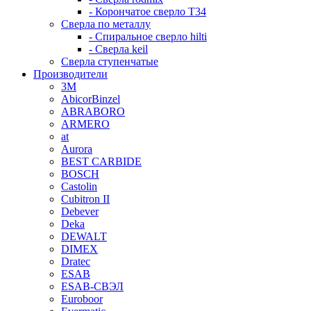
- Корончатое сверло T34
Сверла по металлу
- Спиральное сверло hilti
- Сверла keil
Сверла ступенчатые
Производители
3M
AbicorBinzel
ABRABORO
ARMERO
at
Aurora
BEST CARBIDE
BOSCH
Castolin
Cubitron II
Debever
Deka
DEWALT
DIMEX
Dratec
ESAB
ESAB-СВЭЛ
Euroboor