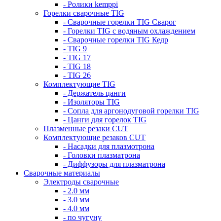
- Ролики kemppi
Горелки сварочные TIG
- Сварочные горелки TIG Сварог
- Горелки TIG с водяным охлаждением
- Сварочные горелки TIG Кедр
- TIG 9
- TIG 17
- TIG 18
- TIG 26
Комплектующие TIG
- Держатель цанги
- Изоляторы TIG
- Сопла для аргонодуговой горелки TIG
- Цанги для горелок TIG
Плазменные резаки CUT
Комплектующие резаков CUT
- Насадки для плазмотрона
- Головки плазматрона
- Диффузоры для плазматрона
Сварочные материалы
Электроды сварочные
- 2.0 мм
- 3.0 мм
- 4.0 мм
- по чугуну