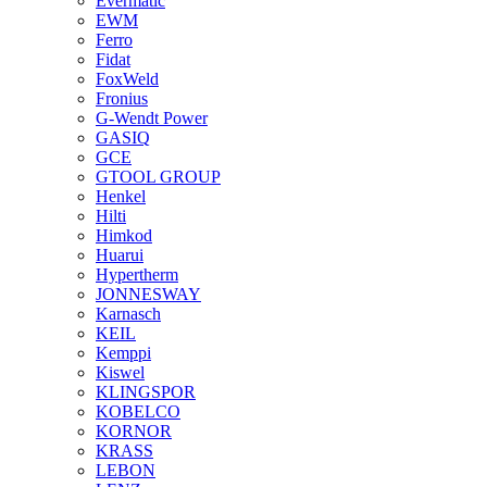
Evermatic
EWM
Ferro
Fidat
FoxWeld
Fronius
G-Wendt Power
GASIQ
GCE
GTOOL GROUP
Henkel
Hilti
Himkod
Huarui
Hypertherm
JONNESWAY
Karnasch
KEIL
Kemppi
Kiswel
KLINGSPOR
KOBELCO
KORNOR
KRASS
LEBON