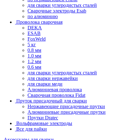
для сварки углеродистых сталей
Сварочные электроды Esab
по алюминию
Проволока сварочная
DEKA
ESAB
FoxWeld
5 кг
0.8 мм
1.0 мм
1.2 мм
0.6 мм
для сварки углеродистых сталей
для сварки нержавейки
для сварки меди
Алюминиевая проволока
Сварочная проволока Fidat
Пруток присадочный для сварки
Нержавеющие присадочные прутки
Алюминиевые присадочные прутки
Прутки Dratec
Вольфрамовые электроды
Все для пайки
Аксессуары для сварки