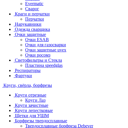
Evermatic
Сварог
Краги и перчатки
Перчатки
Нарукавники
Одежда сварщика
Очки защитные
Очки ESAB
Очки для газосварки
Очки защитные uvex
Очки росомз
Светофильтры и Стекла
Пластина speedglas
Респираторы
Фартуки
Круги, свёрла, борфрезы
Круги отрезные
Круги Лаз
Круги зачистные
Круги лепестковые
Щетки для УШМ
Борфрезы твердосплавные
Твердосплавные борфреза Debever