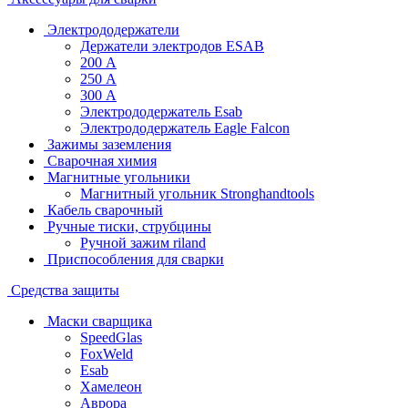
Электрододержатели
Держатели электродов ESAB
200 А
250 А
300 А
Электрододержатель Esab
Электрододержатель Eagle Falcon
Зажимы заземления
Сварочная химия
Магнитные угольники
Магнитный угольник Stronghandtools
Кабель сварочный
Ручные тиски, струбцины
Ручной зажим riland
Приспособления для сварки
Средства защиты
Маски сварщика
SpeedGlas
FoxWeld
Esab
Хамелеон
Аврора