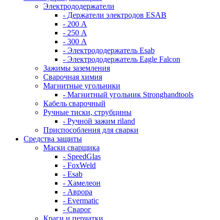
Электрододержатели
- Держатели электродов ESAB
- 200 А
- 250 А
- 300 А
- Электрододержатель Esab
- Электрододержатель Eagle Falcon
Зажимы заземления
Сварочная химия
Магнитные угольники
- Магнитный угольник Stronghandtools
Кабель сварочный
Ручные тиски, струбцины
- Ручной зажим riland
Приспособления для сварки
Средства защиты
Маски сварщика
- SpeedGlas
- FoxWeld
- Esab
- Хамелеон
- Аврора
- Evermatic
- Сварог
Краги и перчатки