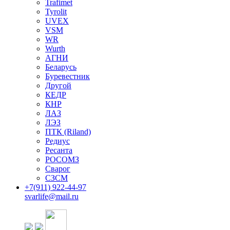
Trafimet
Tyrolit
UVEX
VSM
WR
Wurth
АГНИ
Беларусь
Буревестник
Другой
КЕДР
КНР
ЛАЗ
ЛЭЗ
ПТК (Riland)
Редиус
Ресанта
РОСОМЗ
Сварог
СЗСМ
+7(911)
922-44-97
svarlife@mail.ru