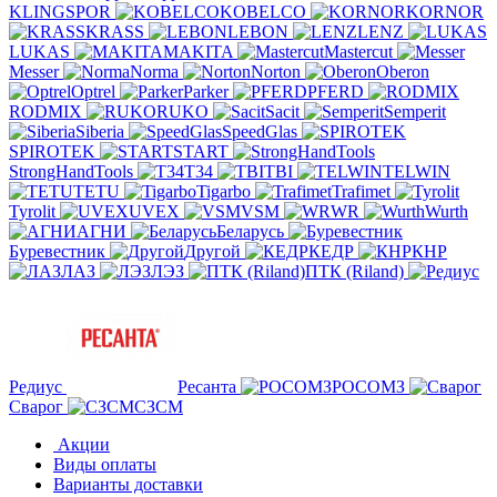
KLINGSPOR
KOBELCO
KORNOR
KRASS
LEBON
LENZ
LUKAS
MAKITA
Mastercut
Messer
Norma
Norton
Oberon
Optrel
Parker
PFERD
RODMIX
RUKO
Sacit
Semperit
Siberia
SpeedGlas
SPIROTEK
START
StrongHandTools
T34
TBI
TELWIN
TETU
Tigarbo
Trafimet
Tyrolit
UVEX
VSM
WR
Wurth
АГНИ
Беларусь
Буревестник
Другой
КЕДР
КНР
ЛАЗ
ЛЭЗ
ПТК (Riland)
Редиус
Ресанта
РОСОМЗ
Сварог
СЗСМ
Акции
Виды оплаты
Варианты доставки