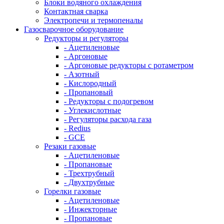
Блоки водяного охлаждения
Контактная сварка
Электропечи и термопеналы
Газосварочное оборудование
Редукторы и регуляторы
- Ацетиленовые
- Аргоновые
- Аргоновые редукторы с ротаметром
- Азотный
- Кислородный
- Пропановый
- Редукторы с подогревом
- Углекислотные
- Регуляторы расхода газа
- Redius
- GCE
Резаки газовые
- Ацетиленовые
- Пропановые
- Трехтрубный
- Двухтрубные
Горелки газовые
- Ацетиленовые
- Инжекторные
- Пропановые