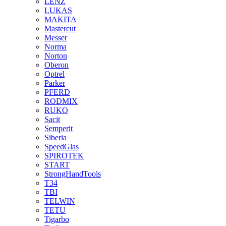
LENZ
LUKAS
MAKITA
Mastercut
Messer
Norma
Norton
Oberon
Optrel
Parker
PFERD
RODMIX
RUKO
Sacit
Semperit
Siberia
SpeedGlas
SPIROTEK
START
StrongHandTools
T34
TBI
TELWIN
TETU
Tigarbo