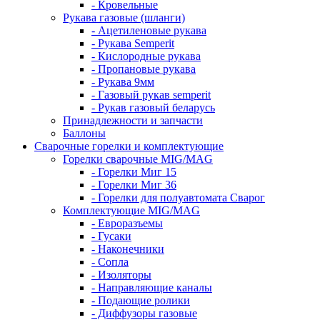
- Кровельные
Рукава газовые (шланги)
- Ацетиленовые рукава
- Рукава Semperit
- Кислородные рукава
- Пропановые рукава
- Рукава 9мм
- Газовый рукав semperit
- Рукав газовый беларусь
Принадлежности и запчасти
Баллоны
Сварочные горелки и комплектующие
Горелки сварочные MIG/MAG
- Горелки Миг 15
- Горелки Миг 36
- Горелки для полуавтомата Сварог
Комплектующие MIG/MAG
- Евроразъемы
- Гусаки
- Наконечники
- Сопла
- Изоляторы
- Направляющие каналы
- Подающие ролики
- Диффузоры газовые