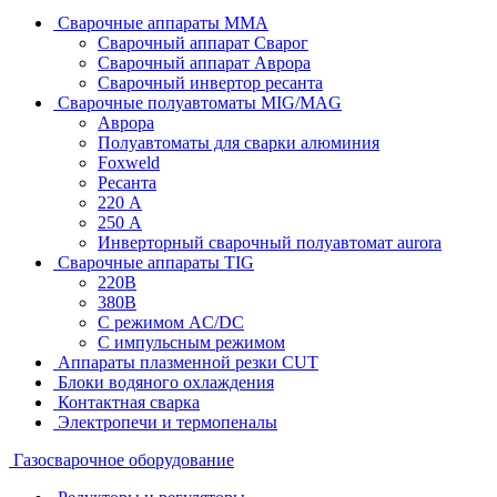
Сварочные аппараты MMA
Сварочный аппарат Сварог
Сварочный аппарат Аврора
Сварочный инвертор ресанта
Сварочные полуавтоматы MIG/MAG
Аврора
Полуавтоматы для сварки алюминия
Foxweld
Ресанта
220 А
250 А
Инверторный сварочный полуавтомат aurora
Сварочные аппараты TIG
220В
380В
С режимом AC/DC
С импульсным режимом
Аппараты плазменной резки CUT
Блоки водяного охлаждения
Контактная сварка
Электропечи и термопеналы
Газосварочное оборудование