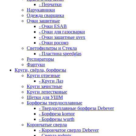
- Перчатки
Нарукавники
Одежда сварщика
Очки защитные
- Очки ESAB
- Очки для газосварки
- Очки защитные uvex
- Очки росомз
Светофильтры и Стекла
- Пластина speedglas
Респираторы
Фартуки
Круги, свёрла, борфрезы
Круги отрезные
- Круги Лаз
Круги зачистные
Круги лепестковые
Щетки для УШМ
Борфрезы твердосплавные
- Твердосплавные борфреза Debever
- Борфреза kornor
- Борфрезы wurth
Корончатые сверла
- Корончатое сверло Debever
- Сверла rodmix