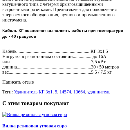
катушечного типа с четермя брызгозащищенными
встроенными розетками. Предназначен для подключения
энергоемкого оборудования, ручного и промышленного
инструмена.
Кабель КГ позволяет выполнять работы при температуре
до - 40 градусов
Кабель................................................................КГ 3х1,5
Нагрузка в размотанном состоянии.................до 16А
или......................................................................3,5 кВт
длинна................................................................30 / 50 метров
вес.......................................................................5,5 / 7,5 кг
Написать отзыв
Теги:
Удлинитель КГ 3х1
,
5
,
14574
,
13664
,
удлинитель
С этим товаром покупают
Вилка резиновая угловая евро