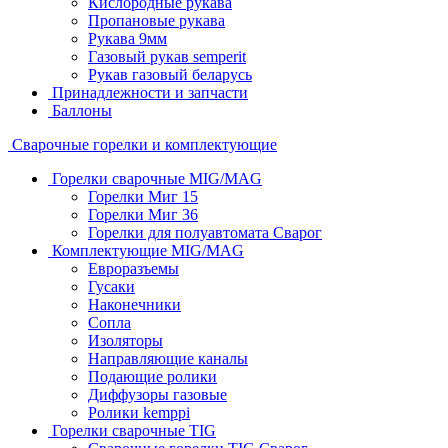
Кислородные рукава
Пропановые рукава
Рукава 9мм
Газовый рукав semperit
Рукав газовый беларусь
Принадлежности и запчасти
Баллоны
Сварочные горелки и комплектующие
Горелки сварочные MIG/MAG
Горелки Миг 15
Горелки Миг 36
Горелки для полуавтомата Сварог
Комплектующие MIG/MAG
Евроразъемы
Гусаки
Наконечники
Сопла
Изоляторы
Направляющие каналы
Подающие ролики
Диффузоры газовые
Ролики kemppi
Горелки сварочные TIG