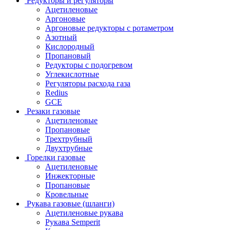
Редукторы и регуляторы
Ацетиленовые
Аргоновые
Аргоновые редукторы с ротаметром
Азотный
Кислородный
Пропановый
Редукторы с подогревом
Углекислотные
Регуляторы расхода газа
Redius
GCE
Резаки газовые
Ацетиленовые
Пропановые
Трехтрубный
Двухтрубные
Горелки газовые
Ацетиленовые
Инжекторные
Пропановые
Кровельные
Рукава газовые (шланги)
Ацетиленовые рукава
Рукава Semperit