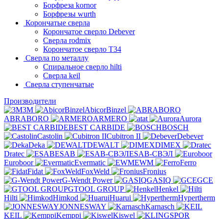
Борфреза kornor
Борфрезы wurth
Корончатые сверла
Корончатое сверло Debever
Сверла rodmix
Корончатое сверло T34
Сверла по металлу
Спиральное сверло hilti
Сверла keil
Сверла ступенчатые
Производители
3M
AbicorBinzel
ABRABORO
ARMERO
at
Aurora
BEST CARBIDE
BOSCH
Castolin
Cubitron II
Debever
Deka
DEWALT
DIMEX
Dratec
ESAB
ESAB-СВЭЛ
Euroboor
Evermatic
EWM
Ferro
Fidat
FoxWeld
Fronius
G-Wendt Power
GASIQ
GCE
GTOOL GROUP
Henkel
Hilti
Himkod
Huarui
Hypertherm
JONNESWAY
Karnasch
KEIL
Kemppi
Kiswel