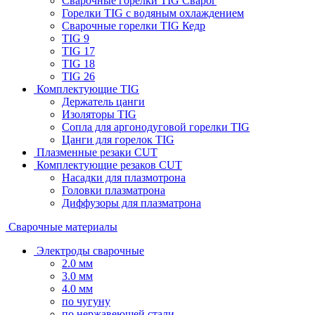
Сварочные горелки TIG Сварог
Горелки TIG с водяным охлаждением
Сварочные горелки TIG Кедр
TIG 9
TIG 17
TIG 18
TIG 26
Комплектующие TIG
Держатель цанги
Изоляторы TIG
Сопла для аргонодуговой горелки TIG
Цанги для горелок TIG
Плазменные резаки CUT
Комплектующие резаков CUT
Насадки для плазмотрона
Головки плазматрона
Диффузоры для плазматрона
Сварочные материалы
Электроды сварочные
2.0 мм
3.0 мм
4.0 мм
по чугуну
по нержавеющей стали