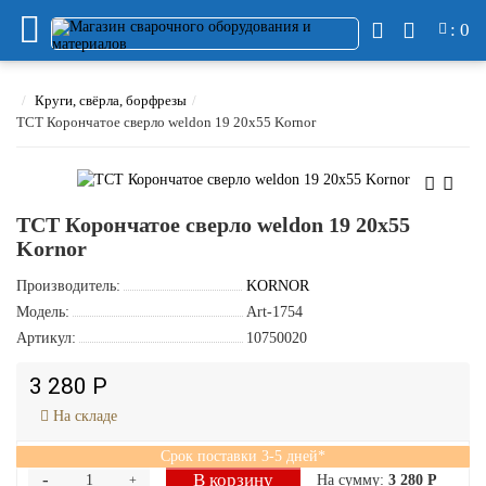
: 0
Круги, свёрла, борфрезы
TCT Корончатое сверло weldon 19 20х55 Kornor
TCT Корончатое сверло weldon 19 20х55
Kornor
Производитель:
KORNOR
Модель:
Art-1754
Артикул:
10750020
3 280 Р
На складе
Срок поставки 3-5 дней*
-
В корзину
На сумму:
3 280 Р
+