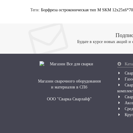
Теги:
Борфреза остроконическая тип M SKM 12х25х6*70 
Подпис
Будьте в курсе новых акций и
Ката
Свар
Газо
Магазин сварочного оборудования
Свар
и материалов в СПб
комплек
Свар
ООО "Сварка Сварлайф"
Аксе
Сред
Круг