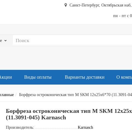
Санкт-Петербург, Октябрьская наб, 
пн - пт с 
е
Акции
Виды оплаты
Варианты доставки
О комп
плавные
Борфреза остроконическая тип M SKM 12х25х6*70 (11.3091-04
Борфреза остроконическая тип M SKM 12х25х
(11.3091-045) Karnasch
Производитель:
Karnasch