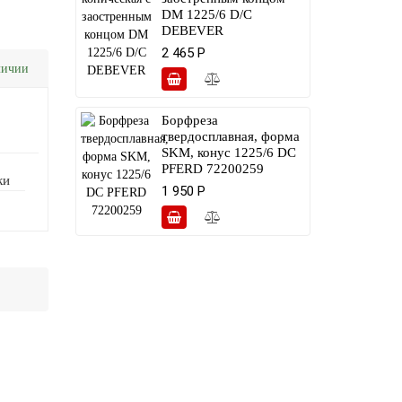
DM 1225/6 D/C
DEBEVER
2 465 Р
личии
Борфреза
твердосплавная, форма
SKM, конус 1225/6 DC
PFERD 72200259
ки
1 950 Р