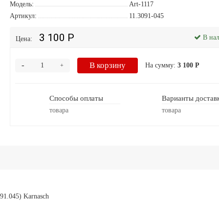
Модель:
Art-1117
Артикул:
11.3091-045
3 100 Р
В на
Цена:
-
В корзину
На сумму:
3 100 Р
+
Способы оплаты
Варианты достав
товара
товара
91.045) Karnasch