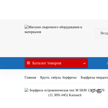
Везд
Каталог
товаров
Главная
Круги, свёрла, борфрезы
Борфрезы твердос