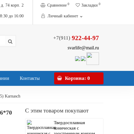
0
0
д. 74 корп. 2
Сравнение
Закладки
08:30 до 16:00
Личный кабинет
922-44-97
+7(911)
svarlife@mail.ru
Корзина
: 0
ании
Контакты
5) Karnasch
С этим товаром покупают
6*70
Твердосплавная
коническая с
заостренным концом