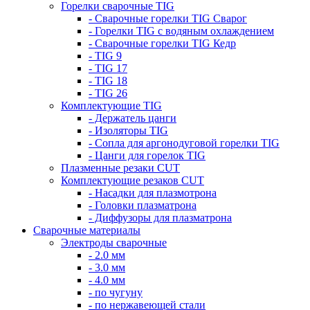
Горелки сварочные TIG
- Сварочные горелки TIG Сварог
- Горелки TIG с водяным охлаждением
- Сварочные горелки TIG Кедр
- TIG 9
- TIG 17
- TIG 18
- TIG 26
Комплектующие TIG
- Держатель цанги
- Изоляторы TIG
- Сопла для аргонодуговой горелки TIG
- Цанги для горелок TIG
Плазменные резаки CUT
Комплектующие резаков CUT
- Насадки для плазмотрона
- Головки плазматрона
- Диффузоры для плазматрона
Сварочные материалы
Электроды сварочные
- 2.0 мм
- 3.0 мм
- 4.0 мм
- по чугуну
- по нержавеющей стали