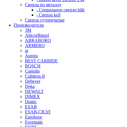
Сверла по металлу
- Спиральное сверло hilti
- Сверла keil
Сверла ступенчатые
Производители
3M
AbicorBinzel
ABRABORO
ARMERO
at
Aurora
BEST CARBIDE
BOSCH
Castolin
Cubitron II
Debever
Deka
DEWALT
DIMEX
Dratec
ESAB
ESAB-СВЭЛ
Euroboor
Evermatic