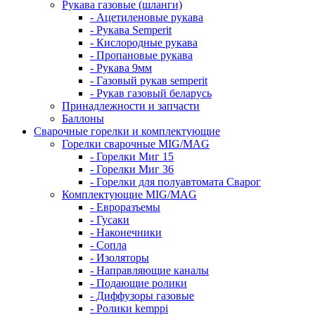
Рукава газовые (шланги)
- Ацетиленовые рукава
- Рукава Semperit
- Кислородные рукава
- Пропановые рукава
- Рукава 9мм
- Газовый рукав semperit
- Рукав газовый беларусь
Принадлежности и запчасти
Баллоны
Сварочные горелки и комплектующие
Горелки сварочные MIG/MAG
- Горелки Миг 15
- Горелки Миг 36
- Горелки для полуавтомата Сварог
Комплектующие MIG/MAG
- Евроразъемы
- Гусаки
- Наконечники
- Сопла
- Изоляторы
- Направляющие каналы
- Подающие ролики
- Диффузоры газовые
- Ролики kemppi