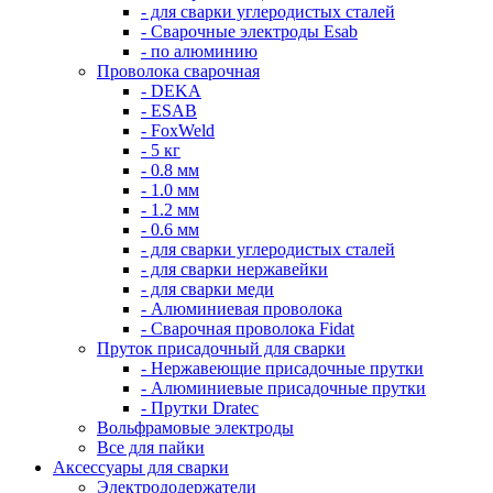
- для сварки углеродистых сталей
- Сварочные электроды Esab
- по алюминию
Проволока сварочная
- DEKA
- ESAB
- FoxWeld
- 5 кг
- 0.8 мм
- 1.0 мм
- 1.2 мм
- 0.6 мм
- для сварки углеродистых сталей
- для сварки нержавейки
- для сварки меди
- Алюминиевая проволока
- Сварочная проволока Fidat
Пруток присадочный для сварки
- Нержавеющие присадочные прутки
- Алюминиевые присадочные прутки
- Прутки Dratec
Вольфрамовые электроды
Все для пайки
Аксессуары для сварки
Электрододержатели