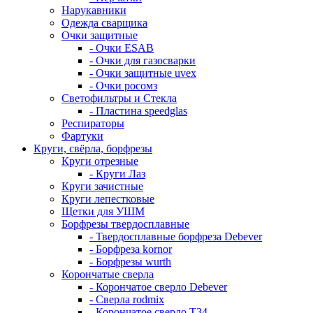
Нарукавники
Одежда сварщика
Очки защитные
- Очки ESAB
- Очки для газосварки
- Очки защитные uvex
- Очки росомз
Светофильтры и Стекла
- Пластина speedglas
Респираторы
Фартуки
Круги, свёрла, борфрезы
Круги отрезные
- Круги Лаз
Круги зачистные
Круги лепестковые
Щетки для УШМ
Борфрезы твердосплавные
- Твердосплавные борфреза Debever
- Борфреза kornor
- Борфрезы wurth
Корончатые сверла
- Корончатое сверло Debever
- Сверла rodmix
- Корончатое сверло T34