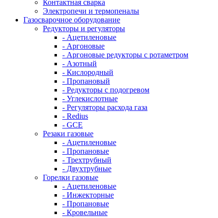
Контактная сварка
Электропечи и термопеналы
Газосварочное оборудование
Редукторы и регуляторы
- Ацетиленовые
- Аргоновые
- Аргоновые редукторы с ротаметром
- Азотный
- Кислородный
- Пропановый
- Редукторы с подогревом
- Углекислотные
- Регуляторы расхода газа
- Redius
- GCE
Резаки газовые
- Ацетиленовые
- Пропановые
- Трехтрубный
- Двухтрубные
Горелки газовые
- Ацетиленовые
- Инжекторные
- Пропановые
- Кровельные