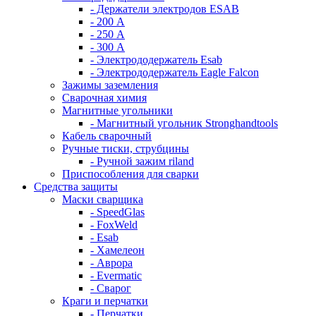
- Держатели электродов ESAB
- 200 А
- 250 А
- 300 А
- Электрододержатель Esab
- Электрододержатель Eagle Falcon
Зажимы заземления
Сварочная химия
Магнитные угольники
- Магнитный угольник Stronghandtools
Кабель сварочный
Ручные тиски, струбцины
- Ручной зажим riland
Приспособления для сварки
Средства защиты
Маски сварщика
- SpeedGlas
- FoxWeld
- Esab
- Хамелеон
- Аврора
- Evermatic
- Сварог
Краги и перчатки
- Перчатки