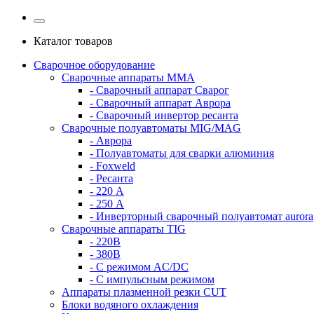
Каталог товаров
Сварочное оборудование
Сварочные аппараты MMA
- Сварочный аппарат Сварог
- Сварочный аппарат Аврора
- Сварочный инвертор ресанта
Сварочные полуавтоматы MIG/MAG
- Аврора
- Полуавтоматы для сварки алюминия
- Foxweld
- Ресанта
- 220 А
- 250 А
- Инверторный сварочный полуавтомат aurora
Сварочные аппараты TIG
- 220В
- 380В
- С режимом AC/DC
- С импульсным режимом
Аппараты плазменной резки CUT
Блоки водяного охлаждения